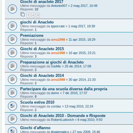
Giochi di anacleto 2017
Ultimo messaggio da
Antonio007
«
2 mag 2017, 10:48
Risposte:
22
1
2
3
giochi di Anacleto
Ultimo messaggio da
Ippocrate
«
1 mag 2017, 19:39
Risposte:
1
Premiazione
Ultimo messaggio da
arna1998
«
11 apr 2015, 18:29
Risposte:
1
Giochi di Anacleto 2015
Ultimo messaggio da
arna1998
«
10 apr 2015, 23:21
Risposte:
3
Preparazione ai giochi di Anacleto
Ultimo messaggio da
GioMic
«
25 dic 2014, 17:08
Risposte:
2
Giochi di Anacleto 2014
Ultimo messaggio da
arna1998
«
30 apr 2014, 21:33
Risposte:
2
Partecipare da una scuola diversa dalla propria
Ultimo messaggio da
domx
«
7 dic 2010, 17:37
Risposte:
8
Scuola estiva 2010
Ultimo messaggio da
cordaz
«
13 mag 2010, 22:24
Risposte:
2
Giochi di Anacleto 2010 - Domande e Risposte
Ultimo messaggio da
RobertLudovich
«
8 mag 2010, 9:50
Giochi d'affanno
Ultimo messaggio da
ilmatematico
«
27 nov 2009, 15:46