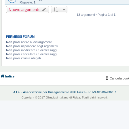
Risposte:
1
Nuovo argomento
13 argomenti • Pagina
1
di
1
PERMESSI FORUM
Non puoi
aprire nuovi argomenti
Non puoi
rispondere negli argomenti
Non puoi
modificare i tuoi messaggi
Non puoi
cancellare i tuoi messaggi
Non puoi
inviare allegati
Indice
Cancella cook
A.I.F. - Associazione per l'Insegnamento della Fisica - P. IVA 01906200207
Copyright © 2017 Olimpiadi Italiane di Fisica. Tutti i diritti riservati.