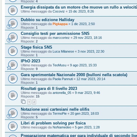
Risposte:
4
Energia dissipata da un motore che muove un rullo a velocit
Ultimo messaggio da
Cocoviz
«
15 dic 2023, 8:26
Dubbio su edizione Halliday
Ultimo messaggio da
Pigkappa
«
1 dic 2023, 2:50
Risposte:
1
Consiglio testi per ammissione SNS
Ultimo messaggio da
marccortez
«
29 nov 2023, 18:16
Risposte:
2
Stage fisica SNS
Ultimo messaggio da
Luca Milanese
«
3 nov 2023, 22:30
Risposte:
1
IPhO 2023
Ultimo messaggio da
TeoMusu
«
9 ago 2023, 15:33
Risposte:
9
Gara sperimentale Nazionale 2000 (bulloni nella scatola)
Ultimo messaggio da
Paola Pannuti
«
12 mar 2023, 20:14
Risposte:
1
Risultati gara di II livello 2023
Ultimo messaggio da
antonella_05
«
9 mar 2023, 9:46
Risposte:
15
1
2
Notazione assi cartesiani nelle olifis
Ultimo messaggio da
TermoPie
«
20 gen 2023, 18:03
Risposte:
5
Libri di problem solving per fisica
Ultimo messaggio da
NoNamedeo
«
5 gen 2023, 1:28
Preparazione matematica per gara individuale di secondo liv