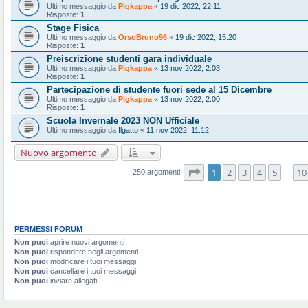
Ultimo messaggio da
Pigkappa
«
19 dic 2022, 22:11
Risposte:
1
Stage Fisica
Ultimo messaggio da
OrsoBruno96
«
19 dic 2022, 15:20
Risposte:
1
Preiscrizione studenti gara individuale
Ultimo messaggio da
Pigkappa
«
13 nov 2022, 2:03
Risposte:
1
Partecipazione di studente fuori sede al 15 Dicembre
Ultimo messaggio da
Pigkappa
«
13 nov 2022, 2:00
Risposte:
1
Scuola Invernale 2023 NON Ufficiale
Ultimo messaggio da
Ilgatto
«
11 nov 2022, 11:12
Nuovo argomento
Pagina
1
di
10
1
2
3
4
5
10
250 argomenti
…
PERMESSI FORUM
Non puoi
aprire nuovi argomenti
Non puoi
rispondere negli argomenti
Non puoi
modificare i tuoi messaggi
Non puoi
cancellare i tuoi messaggi
Non puoi
inviare allegati