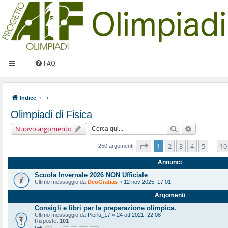
FAQ
Indice
Olimpiadi di Fisica
Cerca
Ricerca ava
Nuovo argomento
Pagina
1
di
10
1
2
3
4
5
10
250 argomenti
…
Annunci
Scuola Invernale 2026 NON Ufficiale
Ultimo messaggio da
DeoGratias
«
12 nov 2025, 17:01
Argomenti
Consigli e libri per la preparazione olimpica.
Ultimo messaggio da
Pierlu_17
«
24 ott 2021, 22:08
Risposte:
101