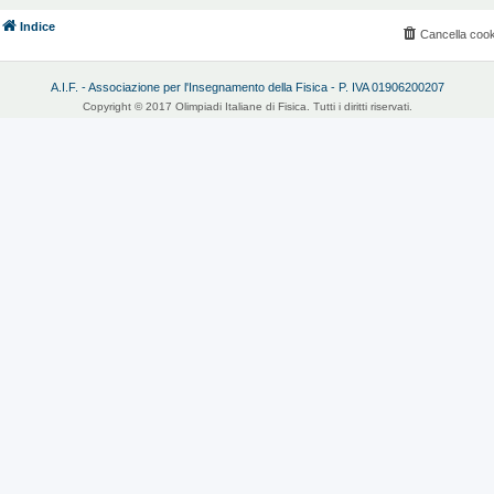
Indice
Cancella cook
A.I.F. - Associazione per l'Insegnamento della Fisica - P. IVA 01906200207
Copyright © 2017 Olimpiadi Italiane di Fisica. Tutti i diritti riservati.