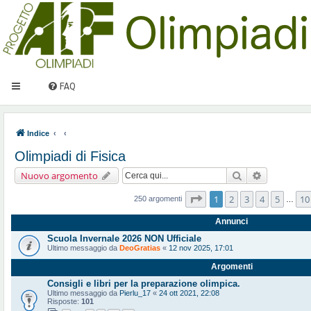
FAQ
Indice
Olimpiadi di Fisica
Cerca
Ricerca ava
Nuovo argomento
Pagina
1
di
10
1
2
3
4
5
10
250 argomenti
…
Annunci
Scuola Invernale 2026 NON Ufficiale
Ultimo messaggio da
DeoGratias
«
12 nov 2025, 17:01
Argomenti
Consigli e libri per la preparazione olimpica.
Ultimo messaggio da
Pierlu_17
«
24 ott 2021, 22:08
Risposte:
101