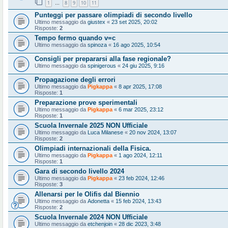
1
8
9
10
11
…
Punteggi per passare olimpiadi di secondo livello
Ultimo messaggio da
giustex
«
23 set 2025, 20:02
Risposte:
2
Tempo fermo quando v=c
Ultimo messaggio da
spinoza
«
16 ago 2025, 10:54
Consigli per prepararsi alla fase regionale?
Ultimo messaggio da
spinigerous
«
24 giu 2025, 9:16
Propagazione degli errori
Ultimo messaggio da
Pigkappa
«
8 apr 2025, 17:08
Risposte:
1
Preparazione prove sperimentali
Ultimo messaggio da
Pigkappa
«
6 mar 2025, 23:12
Risposte:
1
Scuola Invernale 2025 NON Ufficiale
Ultimo messaggio da
Luca Milanese
«
20 nov 2024, 13:07
Risposte:
2
Olimpiadi internazionali della Fisica.
Ultimo messaggio da
Pigkappa
«
1 ago 2024, 12:11
Risposte:
1
Gara di secondo livello 2024
Ultimo messaggio da
Pigkappa
«
23 feb 2024, 12:46
Risposte:
3
Allenarsi per le Olifis dal Biennio
Ultimo messaggio da
Adonetta
«
15 feb 2024, 13:43
Risposte:
2
Scuola Invernale 2024 NON Ufficiale
Ultimo messaggio da
etchenjoin
«
28 dic 2023, 3:48