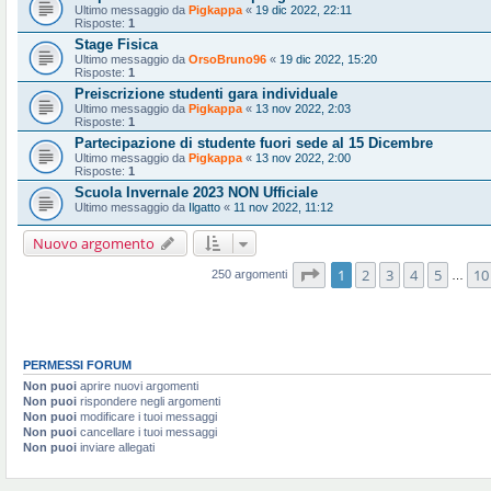
Ultimo messaggio da
Pigkappa
«
19 dic 2022, 22:11
Risposte:
1
Stage Fisica
Ultimo messaggio da
OrsoBruno96
«
19 dic 2022, 15:20
Risposte:
1
Preiscrizione studenti gara individuale
Ultimo messaggio da
Pigkappa
«
13 nov 2022, 2:03
Risposte:
1
Partecipazione di studente fuori sede al 15 Dicembre
Ultimo messaggio da
Pigkappa
«
13 nov 2022, 2:00
Risposte:
1
Scuola Invernale 2023 NON Ufficiale
Ultimo messaggio da
Ilgatto
«
11 nov 2022, 11:12
Nuovo argomento
Pagina
1
di
10
1
2
3
4
5
10
250 argomenti
…
PERMESSI FORUM
Non puoi
aprire nuovi argomenti
Non puoi
rispondere negli argomenti
Non puoi
modificare i tuoi messaggi
Non puoi
cancellare i tuoi messaggi
Non puoi
inviare allegati