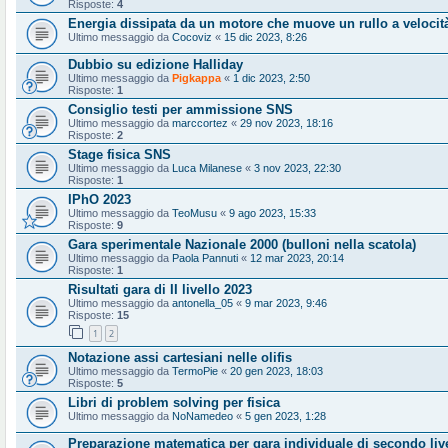
Risposte:
4
Energia dissipata da un motore che muove un rullo a velocit
Ultimo messaggio da
Cocoviz
«
15 dic 2023, 8:26
Dubbio su edizione Halliday
Ultimo messaggio da
Pigkappa
«
1 dic 2023, 2:50
Risposte:
1
Consiglio testi per ammissione SNS
Ultimo messaggio da
marccortez
«
29 nov 2023, 18:16
Risposte:
2
Stage fisica SNS
Ultimo messaggio da
Luca Milanese
«
3 nov 2023, 22:30
Risposte:
1
IPhO 2023
Ultimo messaggio da
TeoMusu
«
9 ago 2023, 15:33
Risposte:
9
Gara sperimentale Nazionale 2000 (bulloni nella scatola)
Ultimo messaggio da
Paola Pannuti
«
12 mar 2023, 20:14
Risposte:
1
Risultati gara di II livello 2023
Ultimo messaggio da
antonella_05
«
9 mar 2023, 9:46
Risposte:
15
1
2
Notazione assi cartesiani nelle olifis
Ultimo messaggio da
TermoPie
«
20 gen 2023, 18:03
Risposte:
5
Libri di problem solving per fisica
Ultimo messaggio da
NoNamedeo
«
5 gen 2023, 1:28
Preparazione matematica per gara individuale di secondo liv