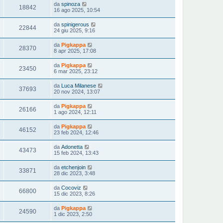
da
spinoza
18842
16 ago 2025, 10:54
da
spinigerous
22844
24 giu 2025, 9:16
da
Pigkappa
28370
8 apr 2025, 17:08
da
Pigkappa
23450
6 mar 2025, 23:12
da
Luca Milanese
37693
20 nov 2024, 13:07
da
Pigkappa
26166
1 ago 2024, 12:11
da
Pigkappa
46152
23 feb 2024, 12:46
da
Adonetta
43473
15 feb 2024, 13:43
da
etchenjoin
33871
28 dic 2023, 3:48
da
Cocoviz
66800
15 dic 2023, 8:26
da
Pigkappa
24590
1 dic 2023, 2:50