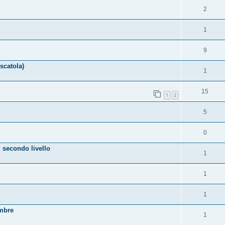
2
1
9
scatola)
1
15
1
2
5
0
 secondo livello
1
1
1
embre
1