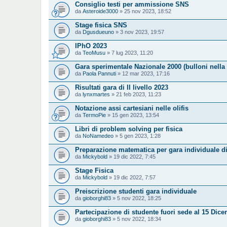
Consiglio testi per ammissione SNS
da
Asteroide3000
» 25 nov 2023, 18:52
Stage fisica SNS
da
Dgusdueuno
» 3 nov 2023, 19:57
IPhO 2023
da
TeoMusu
» 7 lug 2023, 11:20
Gara sperimentale Nazionale 2000 (bulloni nella 
da
Paola Pannuti
» 12 mar 2023, 17:16
Risultati gara di II livello 2023
da
lynxmartes
» 21 feb 2023, 11:23
Notazione assi cartesiani nelle olifis
da
TermoPie
» 15 gen 2023, 13:54
Libri di problem solving per fisica
da
NoNamedeo
» 5 gen 2023, 1:28
Preparazione matematica per gara individuale di
da
Mickybold
» 19 dic 2022, 7:45
Stage Fisica
da
Mickybold
» 19 dic 2022, 7:57
Preiscrizione studenti gara individuale
da
gioborghi83
» 5 nov 2022, 18:25
Partecipazione di studente fuori sede al 15 Dic
da
gioborghi83
» 5 nov 2022, 18:34