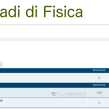
ca
Ricerca avanzata
RISPOSTE
0
RISPOSTE
101
1
7
8
9
10
11
…
lo
2