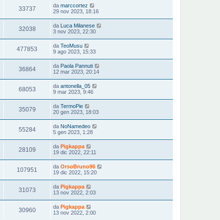
da
marccortez
33737
29 nov 2023, 18:16
da
Luca Milanese
32038
3 nov 2023, 22:30
da
TeoMusu
477853
9 ago 2023, 15:33
da
Paola Pannuti
36864
12 mar 2023, 20:14
da
antonella_05
68053
9 mar 2023, 9:46
da
TermoPie
35079
20 gen 2023, 18:03
da
NoNamedeo
55284
5 gen 2023, 1:28
da
Pigkappa
28109
19 dic 2022, 22:11
da
OrsoBruno96
107951
19 dic 2022, 15:20
da
Pigkappa
31073
13 nov 2022, 2:03
da
Pigkappa
30960
13 nov 2022, 2:00