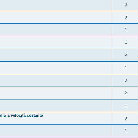
0
0
1
1
2
1
3
2
4
lo a velocità costante
0
1