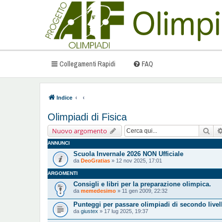
Collegamenti Rapidi
FAQ
Indice
Olimpiadi di Fisica
Cer
Nuovo argomento
ANNUNCI
Scuola Invernale 2026 NON Ufficiale
da
DeoGratias
» 12 nov 2025, 17:01
ARGOMENTI
Consigli e libri per la preparazione olimpica.
da
memedesimo
» 11 gen 2009, 22:32
Punteggi per passare olimpiadi di secondo livel
da
giustex
» 17 lug 2025, 19:37