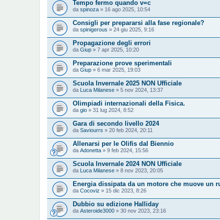
Tempo fermo quando v=c
da
spinoza
» 16 ago 2025, 10:54
Consigli per prepararsi alla fase regionale?
da
spinigerous
» 24 giu 2025, 9:16
Propagazione degli errori
da
Giup
» 7 apr 2025, 10:20
Preparazione prove sperimentali
da
Giup
» 6 mar 2025, 19:03
Scuola Invernale 2025 NON Ufficiale
da
Luca Milanese
» 5 nov 2024, 13:37
Olimpiadi internazionali della Fisica.
da
gio
» 31 lug 2024, 8:52
Gara di secondo livello 2024
da
Saviourrs
» 20 feb 2024, 20:11
Allenarsi per le Olifis dal Biennio
da
Adonetta
» 9 feb 2024, 15:56
Scuola Invernale 2024 NON Ufficiale
da
Luca Milanese
» 8 nov 2023, 20:05
Energia dissipata da un motore che muove un rul
da
Cocoviz
» 15 dic 2023, 8:26
Dubbio su edizione Halliday
da
Asteroide3000
» 30 nov 2023, 23:16