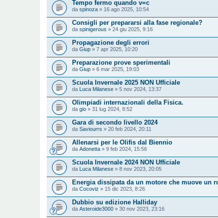
Tempo fermo quando v=c
da
spinoza
» 16 ago 2025, 10:54
Consigli per prepararsi alla fase regionale?
da
spinigerous
» 24 giu 2025, 9:16
Propagazione degli errori
da
Giup
» 7 apr 2025, 10:20
Preparazione prove sperimentali
da
Giup
» 6 mar 2025, 19:03
Scuola Invernale 2025 NON Ufficiale
da
Luca Milanese
» 5 nov 2024, 13:37
Olimpiadi internazionali della Fisica.
da
gio
» 31 lug 2024, 8:52
Gara di secondo livello 2024
da
Saviourrs
» 20 feb 2024, 20:11
Allenarsi per le Olifis dal Biennio
da
Adonetta
» 9 feb 2024, 15:56
Scuola Invernale 2024 NON Ufficiale
da
Luca Milanese
» 8 nov 2023, 20:05
Energia dissipata da un motore che muove un rul
da
Cocoviz
» 15 dic 2023, 8:26
Dubbio su edizione Halliday
da
Asteroide3000
» 30 nov 2023, 23:16