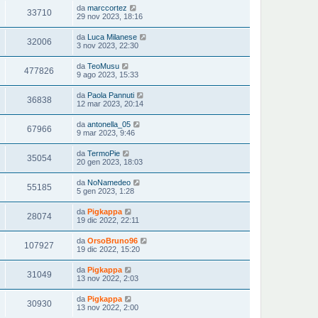
da
marccortez
33710
29 nov 2023, 18:16
da
Luca Milanese
32006
3 nov 2023, 22:30
da
TeoMusu
477826
9 ago 2023, 15:33
da
Paola Pannuti
36838
12 mar 2023, 20:14
da
antonella_05
67966
9 mar 2023, 9:46
da
TermoPie
35054
20 gen 2023, 18:03
da
NoNamedeo
55185
5 gen 2023, 1:28
da
Pigkappa
28074
19 dic 2022, 22:11
da
OrsoBruno96
107927
19 dic 2022, 15:20
da
Pigkappa
31049
13 nov 2022, 2:03
da
Pigkappa
30930
13 nov 2022, 2:00