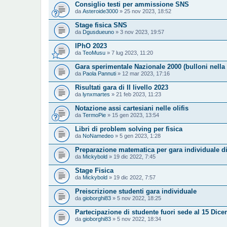
Consiglio testi per ammissione SNS
da
Asteroide3000
» 25 nov 2023, 18:52
Stage fisica SNS
da
Dgusdueuno
» 3 nov 2023, 19:57
IPhO 2023
da
TeoMusu
» 7 lug 2023, 11:20
Gara sperimentale Nazionale 2000 (bulloni nella 
da
Paola Pannuti
» 12 mar 2023, 17:16
Risultati gara di II livello 2023
da
lynxmartes
» 21 feb 2023, 11:23
Notazione assi cartesiani nelle olifis
da
TermoPie
» 15 gen 2023, 13:54
Libri di problem solving per fisica
da
NoNamedeo
» 5 gen 2023, 1:28
Preparazione matematica per gara individuale di
da
Mickybold
» 19 dic 2022, 7:45
Stage Fisica
da
Mickybold
» 19 dic 2022, 7:57
Preiscrizione studenti gara individuale
da
gioborghi83
» 5 nov 2022, 18:25
Partecipazione di studente fuori sede al 15 Dic
da
gioborghi83
» 5 nov 2022, 18:34