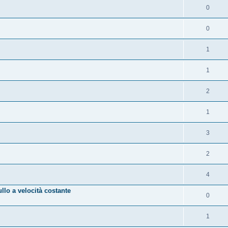
0
0
1
1
2
1
3
2
4
lo a velocità costante
0
1