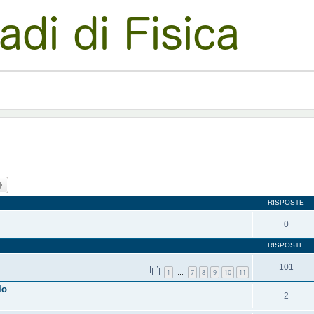
ca
Ricerca avanzata
RISPOSTE
0
RISPOSTE
101
1
7
8
9
10
11
…
lo
2