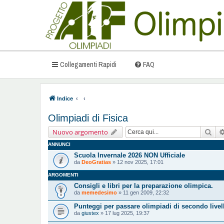
Collegamenti Rapidi
FAQ
Indice
Olimpiadi di Fisica
Cer
Nuovo argomento
ANNUNCI
Scuola Invernale 2026 NON Ufficiale
da
DeoGratias
» 12 nov 2025, 17:01
ARGOMENTI
Consigli e libri per la preparazione olimpica.
da
memedesimo
» 11 gen 2009, 22:32
Punteggi per passare olimpiadi di secondo livel
da
giustex
» 17 lug 2025, 19:37