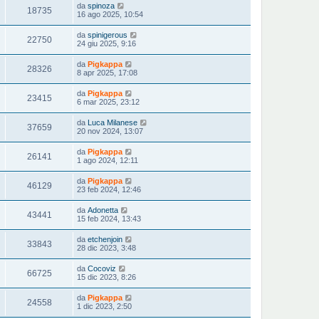
da
spinoza
18735
16 ago 2025, 10:54
da
spinigerous
22750
24 giu 2025, 9:16
da
Pigkappa
28326
8 apr 2025, 17:08
da
Pigkappa
23415
6 mar 2025, 23:12
da
Luca Milanese
37659
20 nov 2024, 13:07
da
Pigkappa
26141
1 ago 2024, 12:11
da
Pigkappa
46129
23 feb 2024, 12:46
da
Adonetta
43441
15 feb 2024, 13:43
da
etchenjoin
33843
28 dic 2023, 3:48
da
Cocoviz
66725
15 dic 2023, 8:26
da
Pigkappa
24558
1 dic 2023, 2:50