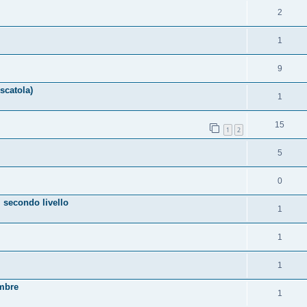
2
1
9
scatola)
1
15
1
2
5
0
 secondo livello
1
1
1
embre
1