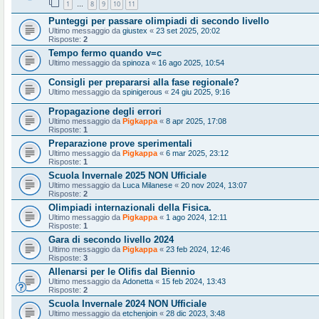
1
8
9
10
11
…
Punteggi per passare olimpiadi di secondo livello
Ultimo messaggio da
giustex
«
23 set 2025, 20:02
Risposte:
2
Tempo fermo quando v=c
Ultimo messaggio da
spinoza
«
16 ago 2025, 10:54
Consigli per prepararsi alla fase regionale?
Ultimo messaggio da
spinigerous
«
24 giu 2025, 9:16
Propagazione degli errori
Ultimo messaggio da
Pigkappa
«
8 apr 2025, 17:08
Risposte:
1
Preparazione prove sperimentali
Ultimo messaggio da
Pigkappa
«
6 mar 2025, 23:12
Risposte:
1
Scuola Invernale 2025 NON Ufficiale
Ultimo messaggio da
Luca Milanese
«
20 nov 2024, 13:07
Risposte:
2
Olimpiadi internazionali della Fisica.
Ultimo messaggio da
Pigkappa
«
1 ago 2024, 12:11
Risposte:
1
Gara di secondo livello 2024
Ultimo messaggio da
Pigkappa
«
23 feb 2024, 12:46
Risposte:
3
Allenarsi per le Olifis dal Biennio
Ultimo messaggio da
Adonetta
«
15 feb 2024, 13:43
Risposte:
2
Scuola Invernale 2024 NON Ufficiale
Ultimo messaggio da
etchenjoin
«
28 dic 2023, 3:48