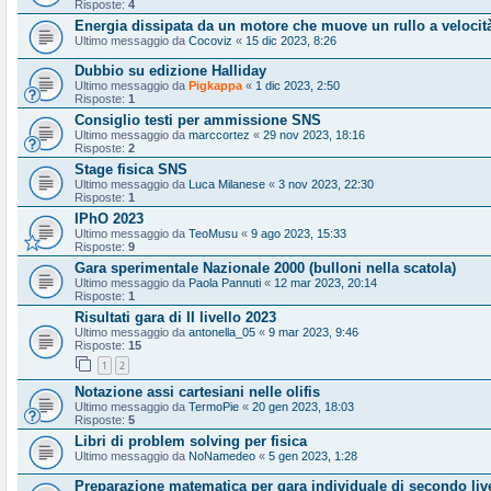
Risposte:
4
Energia dissipata da un motore che muove un rullo a velocit
Ultimo messaggio da
Cocoviz
«
15 dic 2023, 8:26
Dubbio su edizione Halliday
Ultimo messaggio da
Pigkappa
«
1 dic 2023, 2:50
Risposte:
1
Consiglio testi per ammissione SNS
Ultimo messaggio da
marccortez
«
29 nov 2023, 18:16
Risposte:
2
Stage fisica SNS
Ultimo messaggio da
Luca Milanese
«
3 nov 2023, 22:30
Risposte:
1
IPhO 2023
Ultimo messaggio da
TeoMusu
«
9 ago 2023, 15:33
Risposte:
9
Gara sperimentale Nazionale 2000 (bulloni nella scatola)
Ultimo messaggio da
Paola Pannuti
«
12 mar 2023, 20:14
Risposte:
1
Risultati gara di II livello 2023
Ultimo messaggio da
antonella_05
«
9 mar 2023, 9:46
Risposte:
15
1
2
Notazione assi cartesiani nelle olifis
Ultimo messaggio da
TermoPie
«
20 gen 2023, 18:03
Risposte:
5
Libri di problem solving per fisica
Ultimo messaggio da
NoNamedeo
«
5 gen 2023, 1:28
Preparazione matematica per gara individuale di secondo liv