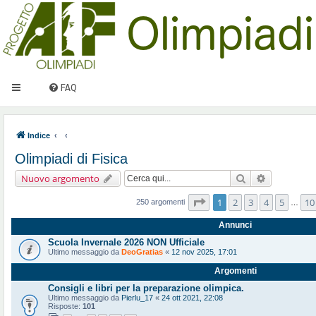
FAQ
Indice
Olimpiadi di Fisica
Cerca
Ricerca ava
Nuovo argomento
Pagina
1
di
10
1
2
3
4
5
10
250 argomenti
…
Annunci
Scuola Invernale 2026 NON Ufficiale
Ultimo messaggio da
DeoGratias
«
12 nov 2025, 17:01
Argomenti
Consigli e libri per la preparazione olimpica.
Ultimo messaggio da
Pierlu_17
«
24 ott 2021, 22:08
Risposte:
101