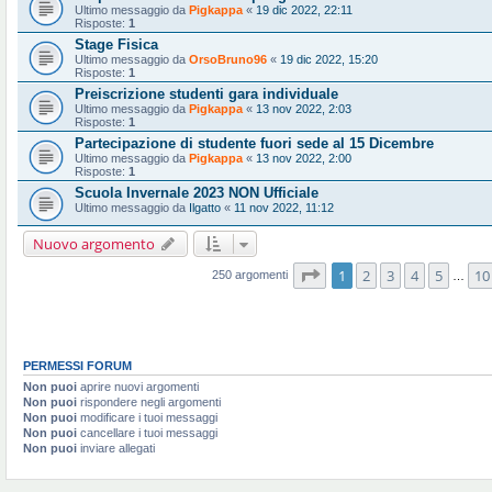
Ultimo messaggio da
Pigkappa
«
19 dic 2022, 22:11
Risposte:
1
Stage Fisica
Ultimo messaggio da
OrsoBruno96
«
19 dic 2022, 15:20
Risposte:
1
Preiscrizione studenti gara individuale
Ultimo messaggio da
Pigkappa
«
13 nov 2022, 2:03
Risposte:
1
Partecipazione di studente fuori sede al 15 Dicembre
Ultimo messaggio da
Pigkappa
«
13 nov 2022, 2:00
Risposte:
1
Scuola Invernale 2023 NON Ufficiale
Ultimo messaggio da
Ilgatto
«
11 nov 2022, 11:12
Nuovo argomento
Pagina
1
di
10
1
2
3
4
5
10
250 argomenti
…
PERMESSI FORUM
Non puoi
aprire nuovi argomenti
Non puoi
rispondere negli argomenti
Non puoi
modificare i tuoi messaggi
Non puoi
cancellare i tuoi messaggi
Non puoi
inviare allegati