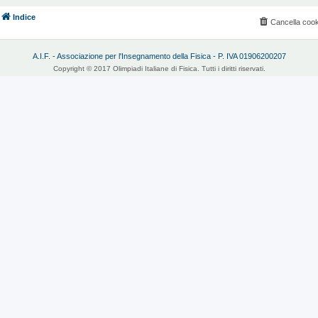
Indice
Cancella cook
A.I.F. - Associazione per l'Insegnamento della Fisica - P. IVA 01906200207
Copyright © 2017 Olimpiadi Italiane di Fisica. Tutti i diritti riservati.