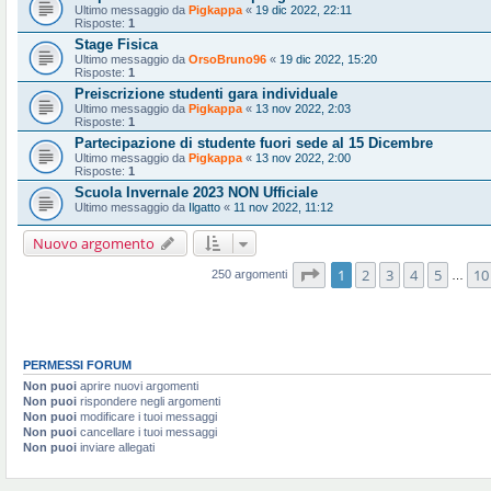
Ultimo messaggio da
Pigkappa
«
19 dic 2022, 22:11
Risposte:
1
Stage Fisica
Ultimo messaggio da
OrsoBruno96
«
19 dic 2022, 15:20
Risposte:
1
Preiscrizione studenti gara individuale
Ultimo messaggio da
Pigkappa
«
13 nov 2022, 2:03
Risposte:
1
Partecipazione di studente fuori sede al 15 Dicembre
Ultimo messaggio da
Pigkappa
«
13 nov 2022, 2:00
Risposte:
1
Scuola Invernale 2023 NON Ufficiale
Ultimo messaggio da
Ilgatto
«
11 nov 2022, 11:12
Nuovo argomento
Pagina
1
di
10
1
2
3
4
5
10
250 argomenti
…
PERMESSI FORUM
Non puoi
aprire nuovi argomenti
Non puoi
rispondere negli argomenti
Non puoi
modificare i tuoi messaggi
Non puoi
cancellare i tuoi messaggi
Non puoi
inviare allegati