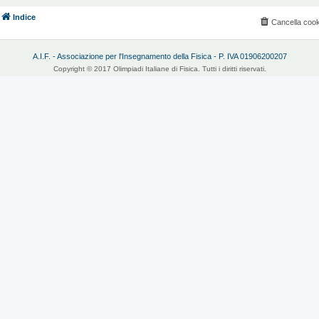
Indice
Cancella cook
A.I.F. - Associazione per l'Insegnamento della Fisica - P. IVA 01906200207
Copyright © 2017 Olimpiadi Italiane di Fisica. Tutti i diritti riservati.