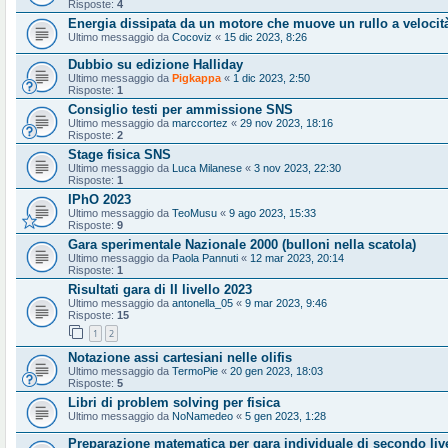
Risposte:
4
Energia dissipata da un motore che muove un rullo a velocit
Ultimo messaggio da
Cocoviz
«
15 dic 2023, 8:26
Dubbio su edizione Halliday
Ultimo messaggio da
Pigkappa
«
1 dic 2023, 2:50
Risposte:
1
Consiglio testi per ammissione SNS
Ultimo messaggio da
marccortez
«
29 nov 2023, 18:16
Risposte:
2
Stage fisica SNS
Ultimo messaggio da
Luca Milanese
«
3 nov 2023, 22:30
Risposte:
1
IPhO 2023
Ultimo messaggio da
TeoMusu
«
9 ago 2023, 15:33
Risposte:
9
Gara sperimentale Nazionale 2000 (bulloni nella scatola)
Ultimo messaggio da
Paola Pannuti
«
12 mar 2023, 20:14
Risposte:
1
Risultati gara di II livello 2023
Ultimo messaggio da
antonella_05
«
9 mar 2023, 9:46
Risposte:
15
1
2
Notazione assi cartesiani nelle olifis
Ultimo messaggio da
TermoPie
«
20 gen 2023, 18:03
Risposte:
5
Libri di problem solving per fisica
Ultimo messaggio da
NoNamedeo
«
5 gen 2023, 1:28
Preparazione matematica per gara individuale di secondo liv