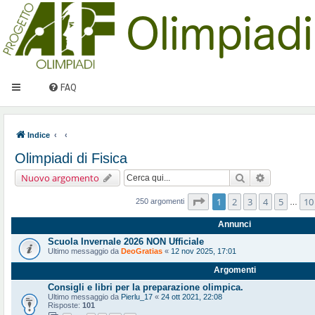
FAQ
Indice
Olimpiadi di Fisica
Cerca
Ricerca ava
Nuovo argomento
Pagina
1
di
10
1
2
3
4
5
10
250 argomenti
…
Annunci
Scuola Invernale 2026 NON Ufficiale
Ultimo messaggio da
DeoGratias
«
12 nov 2025, 17:01
Argomenti
Consigli e libri per la preparazione olimpica.
Ultimo messaggio da
Pierlu_17
«
24 ott 2021, 22:08
Risposte:
101