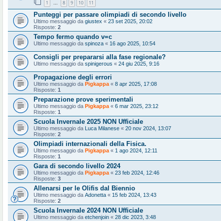
1
8
9
10
11
…
Punteggi per passare olimpiadi di secondo livello
Ultimo messaggio da
giustex
«
23 set 2025, 20:02
Risposte:
2
Tempo fermo quando v=c
Ultimo messaggio da
spinoza
«
16 ago 2025, 10:54
Consigli per prepararsi alla fase regionale?
Ultimo messaggio da
spinigerous
«
24 giu 2025, 9:16
Propagazione degli errori
Ultimo messaggio da
Pigkappa
«
8 apr 2025, 17:08
Risposte:
1
Preparazione prove sperimentali
Ultimo messaggio da
Pigkappa
«
6 mar 2025, 23:12
Risposte:
1
Scuola Invernale 2025 NON Ufficiale
Ultimo messaggio da
Luca Milanese
«
20 nov 2024, 13:07
Risposte:
2
Olimpiadi internazionali della Fisica.
Ultimo messaggio da
Pigkappa
«
1 ago 2024, 12:11
Risposte:
1
Gara di secondo livello 2024
Ultimo messaggio da
Pigkappa
«
23 feb 2024, 12:46
Risposte:
3
Allenarsi per le Olifis dal Biennio
Ultimo messaggio da
Adonetta
«
15 feb 2024, 13:43
Risposte:
2
Scuola Invernale 2024 NON Ufficiale
Ultimo messaggio da
etchenjoin
«
28 dic 2023, 3:48