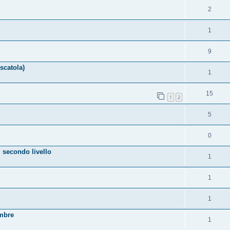
2
1
9
scatola)
1
15
1
2
5
0
 secondo livello
1
1
1
embre
1