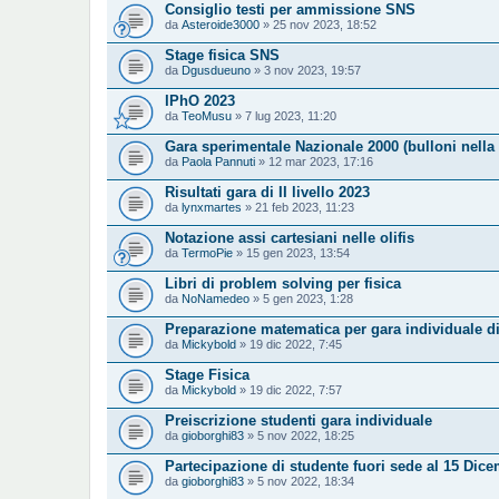
Consiglio testi per ammissione SNS
da
Asteroide3000
» 25 nov 2023, 18:52
Stage fisica SNS
da
Dgusdueuno
» 3 nov 2023, 19:57
IPhO 2023
da
TeoMusu
» 7 lug 2023, 11:20
Gara sperimentale Nazionale 2000 (bulloni nella 
da
Paola Pannuti
» 12 mar 2023, 17:16
Risultati gara di II livello 2023
da
lynxmartes
» 21 feb 2023, 11:23
Notazione assi cartesiani nelle olifis
da
TermoPie
» 15 gen 2023, 13:54
Libri di problem solving per fisica
da
NoNamedeo
» 5 gen 2023, 1:28
Preparazione matematica per gara individuale di
da
Mickybold
» 19 dic 2022, 7:45
Stage Fisica
da
Mickybold
» 19 dic 2022, 7:57
Preiscrizione studenti gara individuale
da
gioborghi83
» 5 nov 2022, 18:25
Partecipazione di studente fuori sede al 15 Dic
da
gioborghi83
» 5 nov 2022, 18:34