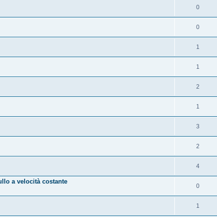
0
0
1
1
2
1
3
2
4
lo a velocità costante
0
1