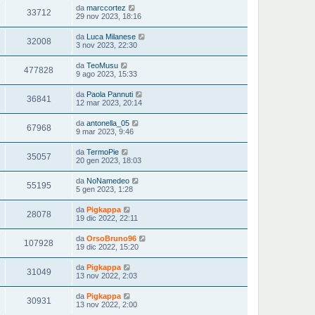
da
marccortez
33712
29 nov 2023, 18:16
da
Luca Milanese
32008
3 nov 2023, 22:30
da
TeoMusu
477828
9 ago 2023, 15:33
da
Paola Pannuti
36841
12 mar 2023, 20:14
da
antonella_05
67968
9 mar 2023, 9:46
da
TermoPie
35057
20 gen 2023, 18:03
da
NoNamedeo
55195
5 gen 2023, 1:28
da
Pigkappa
28078
19 dic 2022, 22:11
da
OrsoBruno96
107928
19 dic 2022, 15:20
da
Pigkappa
31049
13 nov 2022, 2:03
da
Pigkappa
30931
13 nov 2022, 2:00