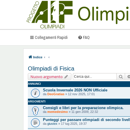
Collegamenti Rapidi
FAQ
Indice
Olimpiadi di Fisica
Cer
Nuovo argomento
ANNUNCI
Scuola Invernale 2026 NON Ufficiale
da
DeoGratias
» 12 nov 2025, 17:01
ARGOMENTI
Consigli e libri per la preparazione olimpica.
da
memedesimo
» 11 gen 2009, 22:32
Punteggi per passare olimpiadi di secondo livel
da
giustex
» 17 lug 2025, 19:37