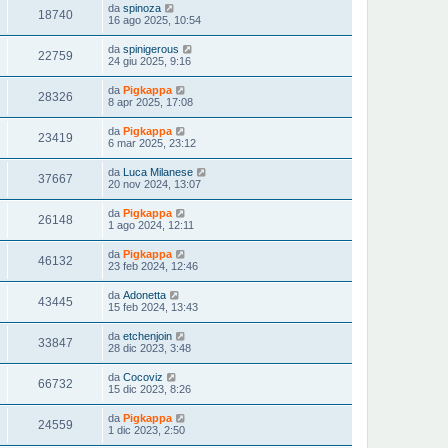
da
spinoza
18740
16 ago 2025, 10:54
da
spinigerous
22759
24 giu 2025, 9:16
da
Pigkappa
28326
8 apr 2025, 17:08
da
Pigkappa
23419
6 mar 2025, 23:12
da
Luca Milanese
37667
20 nov 2024, 13:07
da
Pigkappa
26148
1 ago 2024, 12:11
da
Pigkappa
46132
23 feb 2024, 12:46
da
Adonetta
43445
15 feb 2024, 13:43
da
etchenjoin
33847
28 dic 2023, 3:48
da
Cocoviz
66732
15 dic 2023, 8:26
da
Pigkappa
24559
1 dic 2023, 2:50