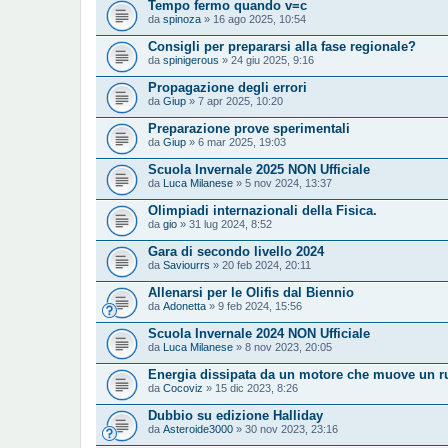
Tempo fermo quando v=c
da
spinoza
» 16 ago 2025, 10:54
Consigli per prepararsi alla fase regionale?
da
spinigerous
» 24 giu 2025, 9:16
Propagazione degli errori
da
Giup
» 7 apr 2025, 10:20
Preparazione prove sperimentali
da
Giup
» 6 mar 2025, 19:03
Scuola Invernale 2025 NON Ufficiale
da
Luca Milanese
» 5 nov 2024, 13:37
Olimpiadi internazionali della Fisica.
da
gio
» 31 lug 2024, 8:52
Gara di secondo livello 2024
da
Saviourrs
» 20 feb 2024, 20:11
Allenarsi per le Olifis dal Biennio
da
Adonetta
» 9 feb 2024, 15:56
Scuola Invernale 2024 NON Ufficiale
da
Luca Milanese
» 8 nov 2023, 20:05
Energia dissipata da un motore che muove un rul
da
Cocoviz
» 15 dic 2023, 8:26
Dubbio su edizione Halliday
da
Asteroide3000
» 30 nov 2023, 23:16