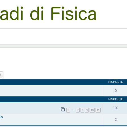
ca
Ricerca avanzata
RISPOSTE
0
RISPOSTE
101
1
7
8
9
10
11
…
lo
2