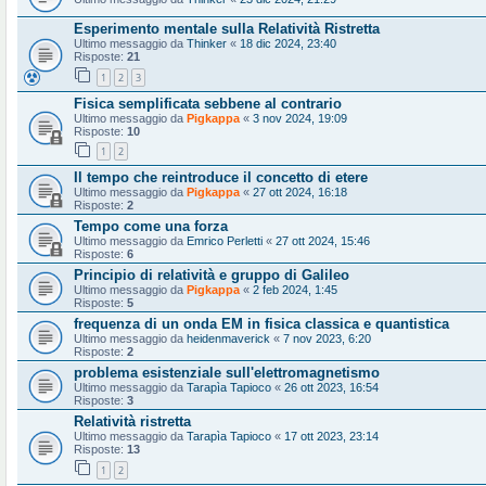
Esperimento mentale sulla Relatività Ristretta
Ultimo messaggio da
Thinker
«
18 dic 2024, 23:40
Risposte:
21
1
2
3
Fisica semplificata sebbene al contrario
Ultimo messaggio da
Pigkappa
«
3 nov 2024, 19:09
Risposte:
10
1
2
Il tempo che reintroduce il concetto di etere
Ultimo messaggio da
Pigkappa
«
27 ott 2024, 16:18
Risposte:
2
Tempo come una forza
Ultimo messaggio da
Emrico Perletti
«
27 ott 2024, 15:46
Risposte:
6
Principio di relatività e gruppo di Galileo
Ultimo messaggio da
Pigkappa
«
2 feb 2024, 1:45
Risposte:
5
frequenza di un onda EM in fisica classica e quantistica
Ultimo messaggio da
heidenmaverick
«
7 nov 2023, 6:20
Risposte:
2
problema esistenziale sull'elettromagnetismo
Ultimo messaggio da
Tarapìa Tapioco
«
26 ott 2023, 16:54
Risposte:
3
Relatività ristretta
Ultimo messaggio da
Tarapìa Tapioco
«
17 ott 2023, 23:14
Risposte:
13
1
2