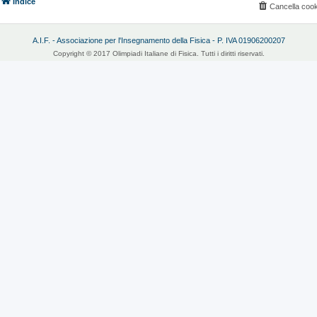
Indice
Cancella cook
A.I.F. - Associazione per l'Insegnamento della Fisica - P. IVA 01906200207
Copyright © 2017 Olimpiadi Italiane di Fisica. Tutti i diritti riservati.