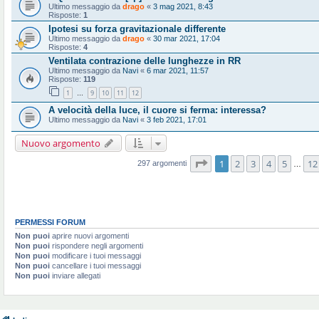
Ultimo messaggio da
drago
«
3 mag 2021, 8:43
Risposte:
1
Ipotesi su forza gravitazionale differente
Ultimo messaggio da
drago
«
30 mar 2021, 17:04
Risposte:
4
Ventilata contrazione delle lunghezze in RR
Ultimo messaggio da
Navi
«
6 mar 2021, 11:57
Risposte:
119
1
9
10
11
12
…
A velocità della luce, il cuore si ferma: interessa?
Ultimo messaggio da
Navi
«
3 feb 2021, 17:01
Nuovo argomento
Pagina
1
di
12
1
2
3
4
5
12
297 argomenti
…
PERMESSI FORUM
Non puoi
aprire nuovi argomenti
Non puoi
rispondere negli argomenti
Non puoi
modificare i tuoi messaggi
Non puoi
cancellare i tuoi messaggi
Non puoi
inviare allegati