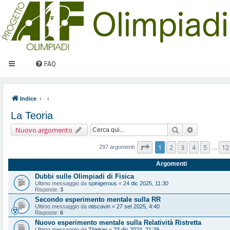
FAQ
Indice
La Teoria
Cerca
Ricerca ava
Nuovo argomento
Pagina
1
di
12
1
2
3
4
5
12
297 argomenti
…
Argomenti
Dubbi sulle Olimpiadi di Fisica
Ultimo messaggio da
spinigerous
«
24 dic 2025, 11:30
Risposte:
3
Secondo esperimento mentale sulla RR
Ultimo messaggio da
otiscavin
«
27 set 2025, 4:40
Risposte:
6
Nuovo esperimento mentale sulla Relatività Ristretta
Ultimo messaggio da
Thinker
«
23 dic 2024, 21:29