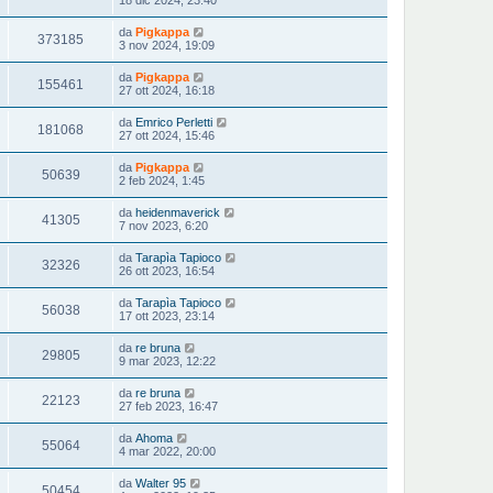
18 dic 2024, 23:40
da
Pigkappa
373185
3 nov 2024, 19:09
da
Pigkappa
155461
27 ott 2024, 16:18
da
Emrico Perletti
181068
27 ott 2024, 15:46
da
Pigkappa
50639
2 feb 2024, 1:45
da
heidenmaverick
41305
7 nov 2023, 6:20
da
Tarapìa Tapioco
32326
26 ott 2023, 16:54
da
Tarapìa Tapioco
56038
17 ott 2023, 23:14
da
re bruna
29805
9 mar 2023, 12:22
da
re bruna
22123
27 feb 2023, 16:47
da
Ahoma
55064
4 mar 2022, 20:00
da
Walter 95
50454