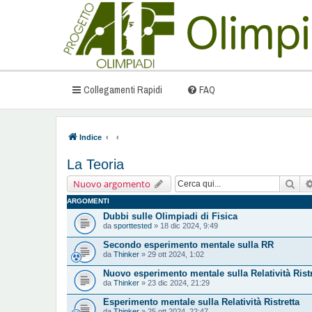
Collegamenti Rapidi
FAQ
Indice
La Teoria
Cer
Nuovo argomento
ARGOMENTI
Dubbi sulle Olimpiadi di Fisica
da
sporttested
» 18 dic 2024, 9:49
Secondo esperimento mentale sulla RR
da
Thinker
» 29 ott 2024, 1:02
Nuovo esperimento mentale sulla Relatività Ristr
da
Thinker
» 23 dic 2024, 21:29
Esperimento mentale sulla Relatività Ristretta
da
Thinker
» 25 ott 2024, 22:47