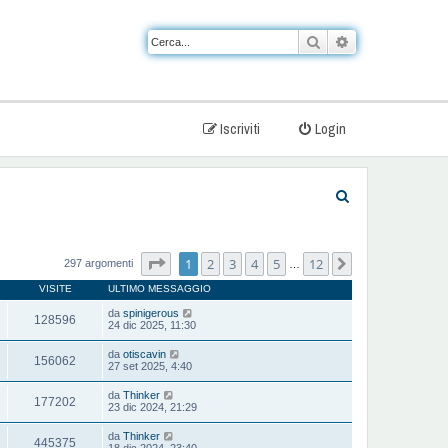
Cerca
Ricerca avanzat
Iscriviti
Login
C
e
r
Pagina
1
di
12
1
2
3
4
5
12
Prossimo
297 argomenti
…
c
VISITE
ULTIMO MESSAGGIO
a
da
spinigerous
128596
24 dic 2025, 11:30
da
otiscavin
156062
27 set 2025, 4:40
da
Thinker
177202
23 dic 2024, 21:29
da
Thinker
445375