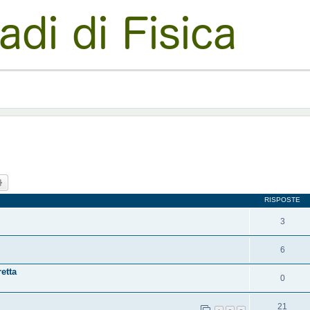
ca
Ricerca avanzata
RISPOSTE
3
6
etta
0
21