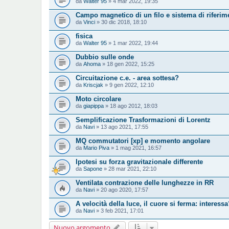
da
Walter 95
» 4 mar 2022, 19:35
Campo magnetico di un filo e sistema di riferim
da
Vinci
» 30 dic 2018, 18:10
fisica
da
Walter 95
» 1 mar 2022, 19:44
Dubbio sulle onde
da
Ahoma
» 18 gen 2022, 15:25
Circuitazione c.e. - area sottesa?
da
Kriscjak
» 9 gen 2022, 12:10
Moto circolare
da
giapippa
» 18 ago 2012, 18:03
Semplificazione Trasformazioni di Lorentz
da
Navi
» 13 ago 2021, 17:55
MQ commutatori [xp] e momento angolare
da
Mario Piva
» 1 mag 2021, 16:57
Ipotesi su forza gravitazionale differente
da
Sapone
» 28 mar 2021, 22:10
Ventilata contrazione delle lunghezze in RR
da
Navi
» 20 ago 2020, 17:57
A velocità della luce, il cuore si ferma: interess
da
Navi
» 3 feb 2021, 17:01
Nuovo argomento