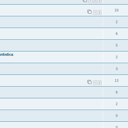
1
2
3
10
1
2
2
6
5
ntistica
2
3
13
1
2
6
2
0
0