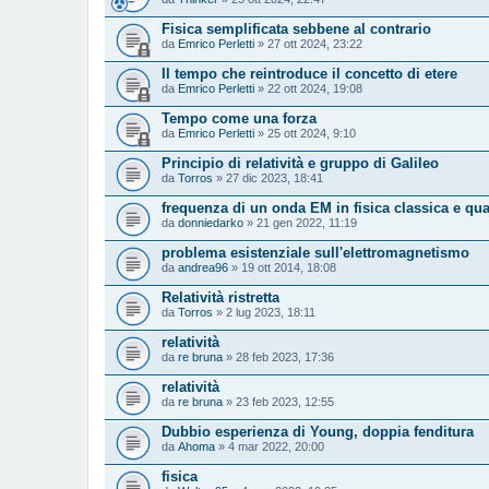
Fisica semplificata sebbene al contrario
da
Emrico Perletti
» 27 ott 2024, 23:22
Il tempo che reintroduce il concetto di etere
da
Emrico Perletti
» 22 ott 2024, 19:08
Tempo come una forza
da
Emrico Perletti
» 25 ott 2024, 9:10
Principio di relatività e gruppo di Galileo
da
Torros
» 27 dic 2023, 18:41
frequenza di un onda EM in fisica classica e qua
da
donniedarko
» 21 gen 2022, 11:19
problema esistenziale sull'elettromagnetismo
da
andrea96
» 19 ott 2014, 18:08
Relatività ristretta
da
Torros
» 2 lug 2023, 18:11
relatività
da
re bruna
» 28 feb 2023, 17:36
relatività
da
re bruna
» 23 feb 2023, 12:55
Dubbio esperienza di Young, doppia fenditura
da
Ahoma
» 4 mar 2022, 20:00
fisica