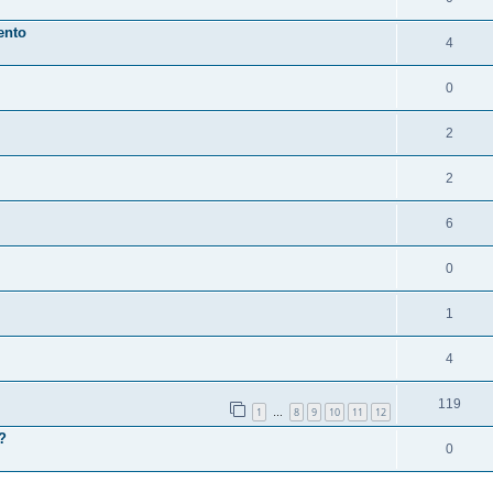
ento
4
0
2
2
6
0
1
4
119
1
8
9
10
11
12
…
a?
0