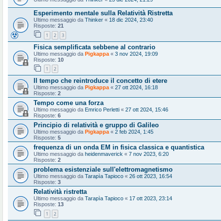
Esperimento mentale sulla Relatività Ristretta
Ultimo messaggio da
Thinker
«
18 dic 2024, 23:40
Risposte:
21
1
2
3
Fisica semplificata sebbene al contrario
Ultimo messaggio da
Pigkappa
«
3 nov 2024, 19:09
Risposte:
10
1
2
Il tempo che reintroduce il concetto di etere
Ultimo messaggio da
Pigkappa
«
27 ott 2024, 16:18
Risposte:
2
Tempo come una forza
Ultimo messaggio da
Emrico Perletti
«
27 ott 2024, 15:46
Risposte:
6
Principio di relatività e gruppo di Galileo
Ultimo messaggio da
Pigkappa
«
2 feb 2024, 1:45
Risposte:
5
frequenza di un onda EM in fisica classica e quantistica
Ultimo messaggio da
heidenmaverick
«
7 nov 2023, 6:20
Risposte:
2
problema esistenziale sull'elettromagnetismo
Ultimo messaggio da
Tarapìa Tapioco
«
26 ott 2023, 16:54
Risposte:
3
Relatività ristretta
Ultimo messaggio da
Tarapìa Tapioco
«
17 ott 2023, 23:14
Risposte:
13
1
2