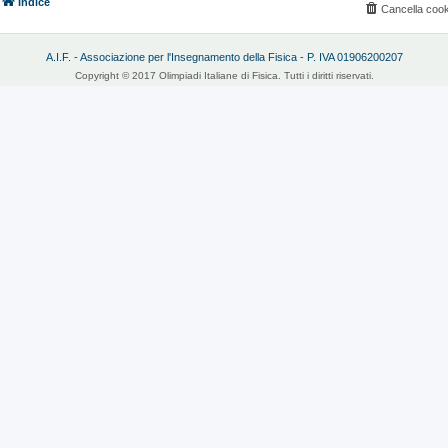
Indice
Cancella cook
A.I.F. - Associazione per l'Insegnamento della Fisica - P. IVA 01906200207
Copyright © 2017 Olimpiadi Italiane di Fisica. Tutti i diritti riservati.