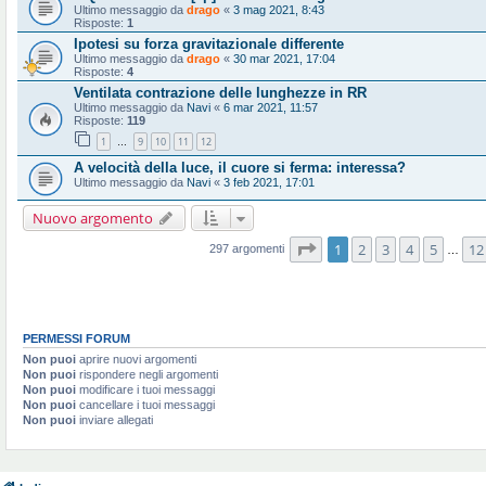
Ultimo messaggio da
drago
«
3 mag 2021, 8:43
Risposte:
1
Ipotesi su forza gravitazionale differente
Ultimo messaggio da
drago
«
30 mar 2021, 17:04
Risposte:
4
Ventilata contrazione delle lunghezze in RR
Ultimo messaggio da
Navi
«
6 mar 2021, 11:57
Risposte:
119
1
9
10
11
12
…
A velocità della luce, il cuore si ferma: interessa?
Ultimo messaggio da
Navi
«
3 feb 2021, 17:01
Nuovo argomento
Pagina
1
di
12
1
2
3
4
5
12
297 argomenti
…
PERMESSI FORUM
Non puoi
aprire nuovi argomenti
Non puoi
rispondere negli argomenti
Non puoi
modificare i tuoi messaggi
Non puoi
cancellare i tuoi messaggi
Non puoi
inviare allegati