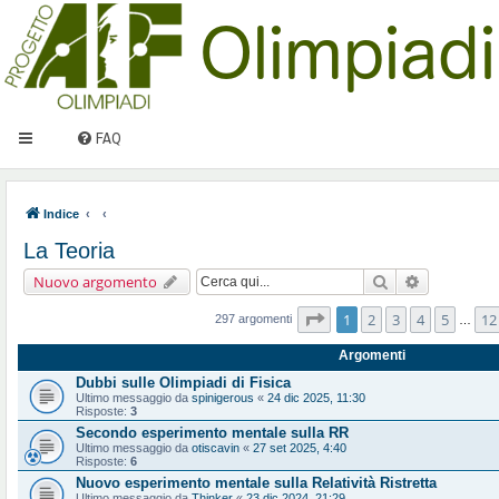
FAQ
Indice
La Teoria
Cerca
Ricerca ava
Nuovo argomento
Pagina
1
di
12
1
2
3
4
5
12
297 argomenti
…
Argomenti
Dubbi sulle Olimpiadi di Fisica
Ultimo messaggio da
spinigerous
«
24 dic 2025, 11:30
Risposte:
3
Secondo esperimento mentale sulla RR
Ultimo messaggio da
otiscavin
«
27 set 2025, 4:40
Risposte:
6
Nuovo esperimento mentale sulla Relatività Ristretta
Ultimo messaggio da
Thinker
«
23 dic 2024, 21:29