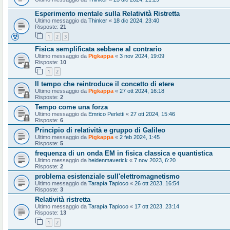
Esperimento mentale sulla Relatività Ristretta
Ultimo messaggio da
Thinker
«
18 dic 2024, 23:40
Risposte:
21
1
2
3
Fisica semplificata sebbene al contrario
Ultimo messaggio da
Pigkappa
«
3 nov 2024, 19:09
Risposte:
10
1
2
Il tempo che reintroduce il concetto di etere
Ultimo messaggio da
Pigkappa
«
27 ott 2024, 16:18
Risposte:
2
Tempo come una forza
Ultimo messaggio da
Emrico Perletti
«
27 ott 2024, 15:46
Risposte:
6
Principio di relatività e gruppo di Galileo
Ultimo messaggio da
Pigkappa
«
2 feb 2024, 1:45
Risposte:
5
frequenza di un onda EM in fisica classica e quantistica
Ultimo messaggio da
heidenmaverick
«
7 nov 2023, 6:20
Risposte:
2
problema esistenziale sull'elettromagnetismo
Ultimo messaggio da
Tarapìa Tapioco
«
26 ott 2023, 16:54
Risposte:
3
Relatività ristretta
Ultimo messaggio da
Tarapìa Tapioco
«
17 ott 2023, 23:14
Risposte:
13
1
2