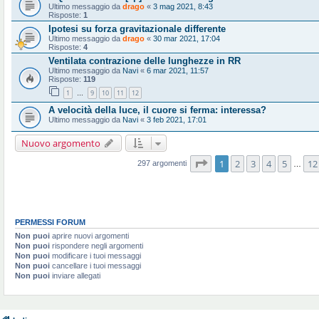
Ultimo messaggio da
drago
«
3 mag 2021, 8:43
Risposte:
1
Ipotesi su forza gravitazionale differente
Ultimo messaggio da
drago
«
30 mar 2021, 17:04
Risposte:
4
Ventilata contrazione delle lunghezze in RR
Ultimo messaggio da
Navi
«
6 mar 2021, 11:57
Risposte:
119
1
9
10
11
12
…
A velocità della luce, il cuore si ferma: interessa?
Ultimo messaggio da
Navi
«
3 feb 2021, 17:01
Nuovo argomento
Pagina
1
di
12
1
2
3
4
5
12
297 argomenti
…
PERMESSI FORUM
Non puoi
aprire nuovi argomenti
Non puoi
rispondere negli argomenti
Non puoi
modificare i tuoi messaggi
Non puoi
cancellare i tuoi messaggi
Non puoi
inviare allegati