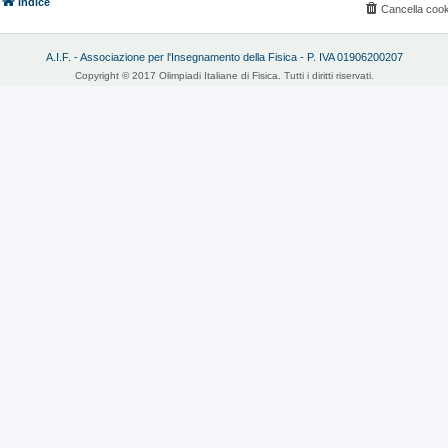
Indice
Cancella cook
A.I.F. - Associazione per l'Insegnamento della Fisica - P. IVA 01906200207
Copyright © 2017 Olimpiadi Italiane di Fisica. Tutti i diritti riservati.