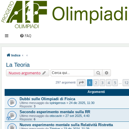
FAQ
Indice
La Teoria
Cerca
Ricerca ava
Nuovo argomento
Pagina
1
di
12
1
2
3
4
5
12
297 argomenti
…
Argomenti
Dubbi sulle Olimpiadi di Fisica
Ultimo messaggio da
spinigerous
«
24 dic 2025, 11:30
Risposte:
3
Secondo esperimento mentale sulla RR
Ultimo messaggio da
otiscavin
«
27 set 2025, 4:40
Risposte:
6
Nuovo esperimento mentale sulla Relatività Ristretta
Ultimo messaggio da
Thinker
«
23 dic 2024, 21:29