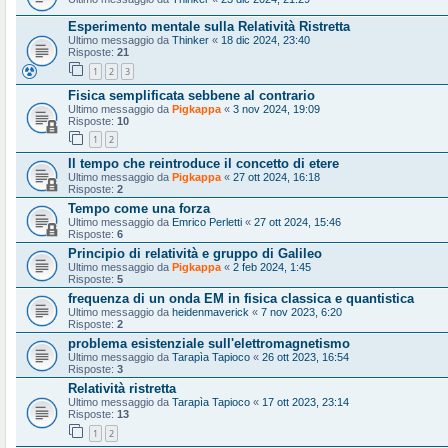
Esperimento mentale sulla Relatività Ristretta
Ultimo messaggio da
Thinker
«
18 dic 2024, 23:40
Risposte:
21
1
2
3
Fisica semplificata sebbene al contrario
Ultimo messaggio da
Pigkappa
«
3 nov 2024, 19:09
Risposte:
10
1
2
Il tempo che reintroduce il concetto di etere
Ultimo messaggio da
Pigkappa
«
27 ott 2024, 16:18
Risposte:
2
Tempo come una forza
Ultimo messaggio da
Emrico Perletti
«
27 ott 2024, 15:46
Risposte:
6
Principio di relatività e gruppo di Galileo
Ultimo messaggio da
Pigkappa
«
2 feb 2024, 1:45
Risposte:
5
frequenza di un onda EM in fisica classica e quantistica
Ultimo messaggio da
heidenmaverick
«
7 nov 2023, 6:20
Risposte:
2
problema esistenziale sull'elettromagnetismo
Ultimo messaggio da
Tarapìa Tapioco
«
26 ott 2023, 16:54
Risposte:
3
Relatività ristretta
Ultimo messaggio da
Tarapìa Tapioco
«
17 ott 2023, 23:14
Risposte:
13
1
2