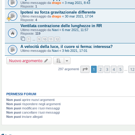
Ultimo messaggio da
drago
«
3 mag 2021, 8:43
Risposte:
1
Ipotesi su forza gravitazionale differente
Ultimo messaggio da
drago
«
30 mar 2021, 17:04
Risposte:
4
Ventilata contrazione delle lunghezze in RR
Ultimo messaggio da
Navi
«
6 mar 2021, 11:57
Risposte:
119
1
9
10
11
12
…
A velocità della luce, il cuore si ferma: interessa?
Ultimo messaggio da
Navi
«
3 feb 2021, 17:01
Nuovo argomento
Pagina
1
di
12
1
2
3
4
5
12
297 argomenti
…
PERMESSI FORUM
Non puoi
aprire nuovi argomenti
Non puoi
rispondere negli argomenti
Non puoi
modificare i tuoi messaggi
Non puoi
cancellare i tuoi messaggi
Non puoi
inviare allegati