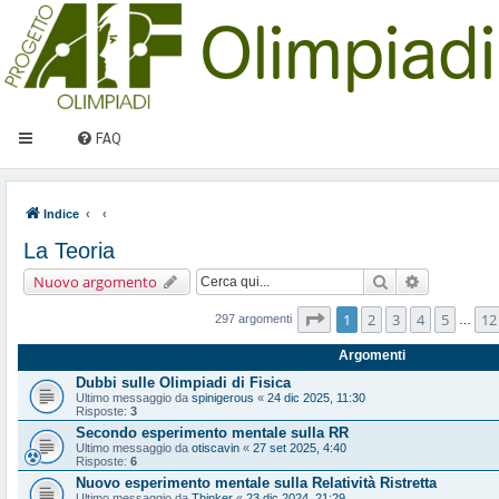
FAQ
Indice
La Teoria
Cerca
Ricerca ava
Nuovo argomento
Pagina
1
di
12
1
2
3
4
5
12
297 argomenti
…
Argomenti
Dubbi sulle Olimpiadi di Fisica
Ultimo messaggio da
spinigerous
«
24 dic 2025, 11:30
Risposte:
3
Secondo esperimento mentale sulla RR
Ultimo messaggio da
otiscavin
«
27 set 2025, 4:40
Risposte:
6
Nuovo esperimento mentale sulla Relatività Ristretta
Ultimo messaggio da
Thinker
«
23 dic 2024, 21:29