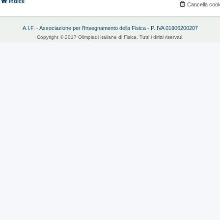
Indice
Cancella cook
A.I.F. - Associazione per l'Insegnamento della Fisica - P. IVA 01906200207
Copyright © 2017 Olimpiadi Italiane di Fisica. Tutti i diritti riservati.