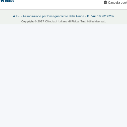
Indice
Cancella cook
A.I.F. - Associazione per l'Insegnamento della Fisica - P. IVA 01906200207
Copyright © 2017 Olimpiadi Italiane di Fisica. Tutti i diritti riservati.