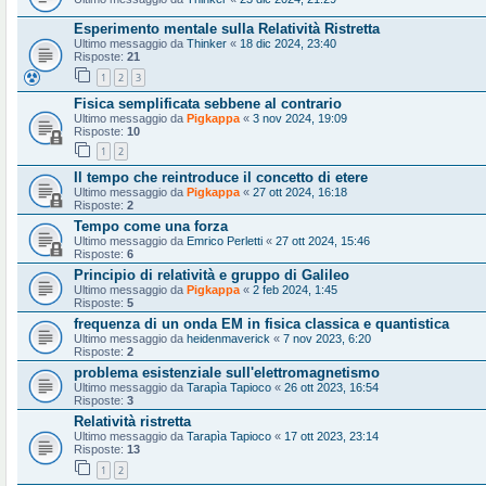
Esperimento mentale sulla Relatività Ristretta
Ultimo messaggio da
Thinker
«
18 dic 2024, 23:40
Risposte:
21
1
2
3
Fisica semplificata sebbene al contrario
Ultimo messaggio da
Pigkappa
«
3 nov 2024, 19:09
Risposte:
10
1
2
Il tempo che reintroduce il concetto di etere
Ultimo messaggio da
Pigkappa
«
27 ott 2024, 16:18
Risposte:
2
Tempo come una forza
Ultimo messaggio da
Emrico Perletti
«
27 ott 2024, 15:46
Risposte:
6
Principio di relatività e gruppo di Galileo
Ultimo messaggio da
Pigkappa
«
2 feb 2024, 1:45
Risposte:
5
frequenza di un onda EM in fisica classica e quantistica
Ultimo messaggio da
heidenmaverick
«
7 nov 2023, 6:20
Risposte:
2
problema esistenziale sull'elettromagnetismo
Ultimo messaggio da
Tarapìa Tapioco
«
26 ott 2023, 16:54
Risposte:
3
Relatività ristretta
Ultimo messaggio da
Tarapìa Tapioco
«
17 ott 2023, 23:14
Risposte:
13
1
2