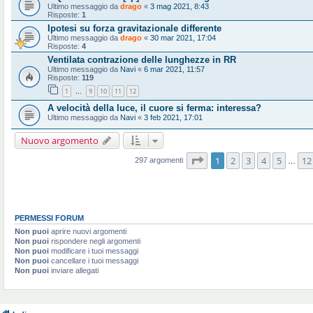
Ultimo messaggio da
drago
«
3 mag 2021, 8:43
Risposte:
1
Ipotesi su forza gravitazionale differente
Ultimo messaggio da
drago
«
30 mar 2021, 17:04
Risposte:
4
Ventilata contrazione delle lunghezze in RR
Ultimo messaggio da
Navi
«
6 mar 2021, 11:57
Risposte:
119
1
9
10
11
12
…
A velocità della luce, il cuore si ferma: interessa?
Ultimo messaggio da
Navi
«
3 feb 2021, 17:01
Nuovo argomento
Pagina
1
di
12
1
2
3
4
5
12
297 argomenti
…
PERMESSI FORUM
Non puoi
aprire nuovi argomenti
Non puoi
rispondere negli argomenti
Non puoi
modificare i tuoi messaggi
Non puoi
cancellare i tuoi messaggi
Non puoi
inviare allegati