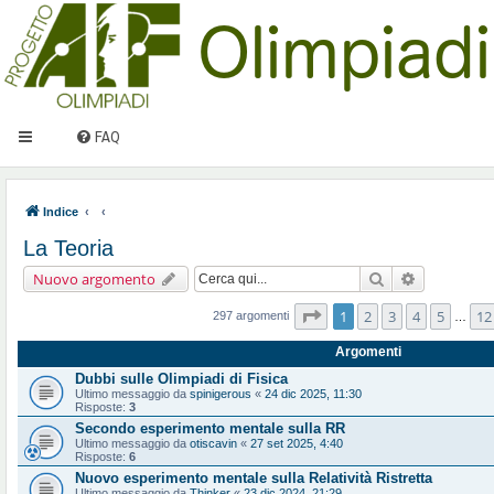
FAQ
Indice
La Teoria
Cerca
Ricerca ava
Nuovo argomento
Pagina
1
di
12
1
2
3
4
5
12
297 argomenti
…
Argomenti
Dubbi sulle Olimpiadi di Fisica
Ultimo messaggio da
spinigerous
«
24 dic 2025, 11:30
Risposte:
3
Secondo esperimento mentale sulla RR
Ultimo messaggio da
otiscavin
«
27 set 2025, 4:40
Risposte:
6
Nuovo esperimento mentale sulla Relatività Ristretta
Ultimo messaggio da
Thinker
«
23 dic 2024, 21:29