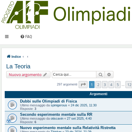
FAQ
Indice
La Teoria
Cerca
Ricerca ava
Nuovo argomento
Pagina
1
di
12
1
2
3
4
5
12
297 argomenti
…
Argomenti
Dubbi sulle Olimpiadi di Fisica
Ultimo messaggio da
spinigerous
«
24 dic 2025, 11:30
Risposte:
3
Secondo esperimento mentale sulla RR
Ultimo messaggio da
otiscavin
«
27 set 2025, 4:40
Risposte:
6
Nuovo esperimento mentale sulla Relatività Ristretta
Ultimo messaggio da
Thinker
«
23 dic 2024, 21:29