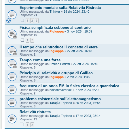
Esperimento mentale sulla Relatività Ristretta
Ultimo messaggio da
Thinker
«
18 dic 2024, 23:40
Risposte:
21
1
2
3
Fisica semplificata sebbene al contrario
Ultimo messaggio da
Pigkappa
«
3 nov 2024, 19:09
Risposte:
10
1
2
Il tempo che reintroduce il concetto di etere
Ultimo messaggio da
Pigkappa
«
27 ott 2024, 16:18
Risposte:
2
Tempo come una forza
Ultimo messaggio da
Emrico Perletti
«
27 ott 2024, 15:46
Risposte:
6
Principio di relatività e gruppo di Galileo
Ultimo messaggio da
Pigkappa
«
2 feb 2024, 1:45
Risposte:
5
frequenza di un onda EM in fisica classica e quantistica
Ultimo messaggio da
heidenmaverick
«
7 nov 2023, 6:20
Risposte:
2
problema esistenziale sull'elettromagnetismo
Ultimo messaggio da
Tarapìa Tapioco
«
26 ott 2023, 16:54
Risposte:
3
Relatività ristretta
Ultimo messaggio da
Tarapìa Tapioco
«
17 ott 2023, 23:14
Risposte:
13
1
2