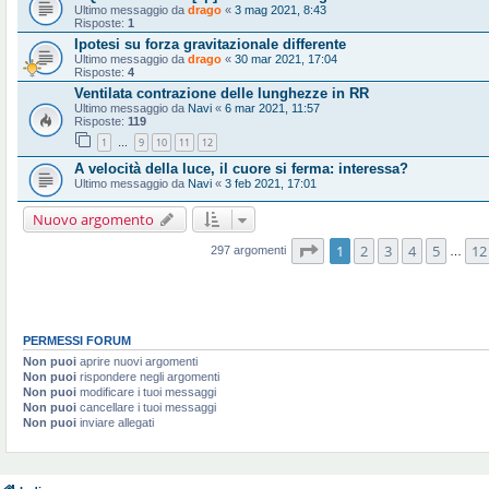
Ultimo messaggio da
drago
«
3 mag 2021, 8:43
Risposte:
1
Ipotesi su forza gravitazionale differente
Ultimo messaggio da
drago
«
30 mar 2021, 17:04
Risposte:
4
Ventilata contrazione delle lunghezze in RR
Ultimo messaggio da
Navi
«
6 mar 2021, 11:57
Risposte:
119
1
9
10
11
12
…
A velocità della luce, il cuore si ferma: interessa?
Ultimo messaggio da
Navi
«
3 feb 2021, 17:01
Nuovo argomento
Pagina
1
di
12
1
2
3
4
5
12
297 argomenti
…
PERMESSI FORUM
Non puoi
aprire nuovi argomenti
Non puoi
rispondere negli argomenti
Non puoi
modificare i tuoi messaggi
Non puoi
cancellare i tuoi messaggi
Non puoi
inviare allegati