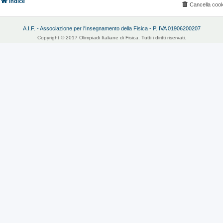
Indice
Cancella cook
A.I.F. - Associazione per l'Insegnamento della Fisica - P. IVA 01906200207
Copyright © 2017 Olimpiadi Italiane di Fisica. Tutti i diritti riservati.