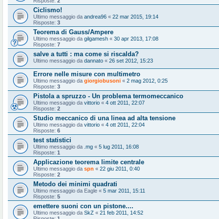
Risposte:
2
Ciclismo!
Ultimo messaggio da
andrea96
«
22 mar 2015, 19:14
Risposte:
3
Teorema di Gauss/Ampere
Ultimo messaggio da
gilgamesh
«
30 apr 2013, 17:08
Risposte:
7
salve a tutti : ma come si riscalda?
Ultimo messaggio da
dannato
«
26 set 2012, 15:23
Errore nelle misure con multimetro
Ultimo messaggio da
giorgiobusoni
«
2 mag 2012, 0:25
Risposte:
3
Pistola a spruzzo - Un problema termomeccanico
Ultimo messaggio da
vittorio
«
4 ott 2011, 22:07
Risposte:
2
Studio meccanico di una linea ad alta tensione
Ultimo messaggio da
vittorio
«
4 ott 2011, 22:04
Risposte:
6
test statistici
Ultimo messaggio da
.mg
«
5 lug 2011, 16:08
Risposte:
1
Applicazione teorema limite centrale
Ultimo messaggio da
spn
«
22 giu 2011, 0:40
Risposte:
2
Metodo dei minimi quadrati
Ultimo messaggio da
Eagle
«
5 mar 2011, 15:11
Risposte:
5
emettere suoni con un pistone....
Ultimo messaggio da
SkZ
«
21 feb 2011, 14:52
Risposte:
1