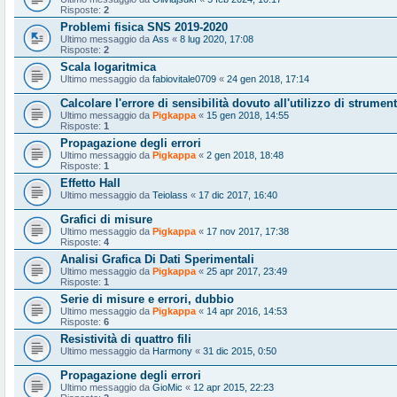
Risposte:
2
Problemi fisica SNS 2019-2020
Ultimo messaggio da
Ass
«
8 lug 2020, 17:08
Risposte:
2
Scala logaritmica
Ultimo messaggio da
fabiovitale0709
«
24 gen 2018, 17:14
Calcolare l'errore di sensibilità dovuto all'utilizzo di strumen
Ultimo messaggio da
Pigkappa
«
15 gen 2018, 14:55
Risposte:
1
Propagazione degli errori
Ultimo messaggio da
Pigkappa
«
2 gen 2018, 18:48
Risposte:
1
Effetto Hall
Ultimo messaggio da
Teiolass
«
17 dic 2017, 16:40
Grafici di misure
Ultimo messaggio da
Pigkappa
«
17 nov 2017, 17:38
Risposte:
4
Analisi Grafica Di Dati Sperimentali
Ultimo messaggio da
Pigkappa
«
25 apr 2017, 23:49
Risposte:
1
Serie di misure e errori, dubbio
Ultimo messaggio da
Pigkappa
«
14 apr 2016, 14:53
Risposte:
6
Resistività di quattro fili
Ultimo messaggio da
Harmony
«
31 dic 2015, 0:50
Propagazione degli errori
Ultimo messaggio da
GioMic
«
12 apr 2015, 22:23