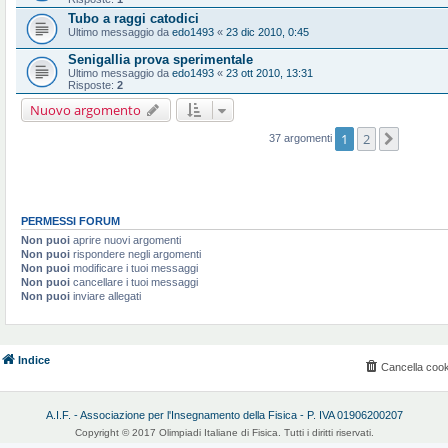
Tubo a raggi catodici
Ultimo messaggio da
edo1493
«
23 dic 2010, 0:45
Senigallia prova sperimentale
Ultimo messaggio da
edo1493
«
23 ott 2010, 13:31
Risposte:
2
Nuovo argomento
1
2
Prossi
37 argomenti
PERMESSI FORUM
Non puoi
aprire nuovi argomenti
Non puoi
rispondere negli argomenti
Non puoi
modificare i tuoi messaggi
Non puoi
cancellare i tuoi messaggi
Non puoi
inviare allegati
Indice
Cancella cook
A.I.F. - Associazione per l'Insegnamento della Fisica - P. IVA 01906200207
Copyright © 2017 Olimpiadi Italiane di Fisica. Tutti i diritti riservati.