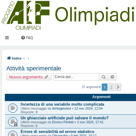
FAQ
Indice
Attività sperimentale
Cerca
Ricerca ava
Nuovo argomento
1
2
Prossi
37 argomenti
Argomenti
Incertezza di una variabile molto complicata
Ultimo messaggio da
fishingtested
«
12 nov 2024, 12:04
Risposte:
3
Un ghiacciaio artificiale può salvare il mondo?
Ultimo messaggio da
Emrico Perletti
«
2 nov 2024, 17:41
Risposte:
2
Errore di sensibilità ed errore statistico
Ultimo messaggio da
Oliviajsdkf
«
5 feb 2024, 10:17