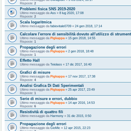
Risposte:
2
Problemi fisica SNS 2019-2020
Ultimo messaggio da
Ass
«
8 lug 2020, 17:08
Risposte:
2
Scala logaritmica
Ultimo messaggio da
fabiovitale0709
«
24 gen 2018, 17:14
Calcolare l'errore di sensibilità dovuto all'utilizzo di strumen
Ultimo messaggio da
Pigkappa
«
15 gen 2018, 14:55
Risposte:
1
Propagazione degli errori
Ultimo messaggio da
Pigkappa
«
2 gen 2018, 18:48
Risposte:
1
Effetto Hall
Ultimo messaggio da
Teiolass
«
17 dic 2017, 16:40
Grafici di misure
Ultimo messaggio da
Pigkappa
«
17 nov 2017, 17:38
Risposte:
4
Analisi Grafica Di Dati Sperimentali
Ultimo messaggio da
Pigkappa
«
25 apr 2017, 23:49
Risposte:
1
Serie di misure e errori, dubbio
Ultimo messaggio da
Pigkappa
«
14 apr 2016, 14:53
Risposte:
6
Resistività di quattro fili
Ultimo messaggio da
Harmony
«
31 dic 2015, 0:50
Propagazione degli errori
Ultimo messaggio da
GioMic
«
12 apr 2015, 22:23