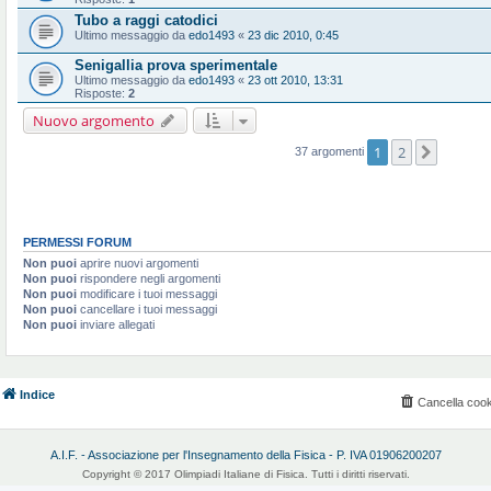
Tubo a raggi catodici
Ultimo messaggio da
edo1493
«
23 dic 2010, 0:45
Senigallia prova sperimentale
Ultimo messaggio da
edo1493
«
23 ott 2010, 13:31
Risposte:
2
Nuovo argomento
1
2
Prossi
37 argomenti
PERMESSI FORUM
Non puoi
aprire nuovi argomenti
Non puoi
rispondere negli argomenti
Non puoi
modificare i tuoi messaggi
Non puoi
cancellare i tuoi messaggi
Non puoi
inviare allegati
Indice
Cancella cook
A.I.F. - Associazione per l'Insegnamento della Fisica - P. IVA 01906200207
Copyright © 2017 Olimpiadi Italiane di Fisica. Tutti i diritti riservati.