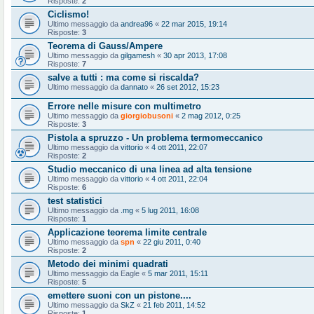
Risposte:
2
Ciclismo!
Ultimo messaggio da
andrea96
«
22 mar 2015, 19:14
Risposte:
3
Teorema di Gauss/Ampere
Ultimo messaggio da
gilgamesh
«
30 apr 2013, 17:08
Risposte:
7
salve a tutti : ma come si riscalda?
Ultimo messaggio da
dannato
«
26 set 2012, 15:23
Errore nelle misure con multimetro
Ultimo messaggio da
giorgiobusoni
«
2 mag 2012, 0:25
Risposte:
3
Pistola a spruzzo - Un problema termomeccanico
Ultimo messaggio da
vittorio
«
4 ott 2011, 22:07
Risposte:
2
Studio meccanico di una linea ad alta tensione
Ultimo messaggio da
vittorio
«
4 ott 2011, 22:04
Risposte:
6
test statistici
Ultimo messaggio da
.mg
«
5 lug 2011, 16:08
Risposte:
1
Applicazione teorema limite centrale
Ultimo messaggio da
spn
«
22 giu 2011, 0:40
Risposte:
2
Metodo dei minimi quadrati
Ultimo messaggio da
Eagle
«
5 mar 2011, 15:11
Risposte:
5
emettere suoni con un pistone....
Ultimo messaggio da
SkZ
«
21 feb 2011, 14:52
Risposte:
1