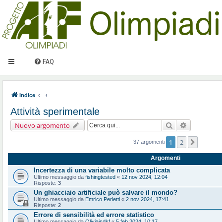
FAQ
Indice
Attività sperimentale
Cerca
Ricerca ava
Nuovo argomento
1
2
Prossi
37 argomenti
Argomenti
Incertezza di una variabile molto complicata
Ultimo messaggio da
fishingtested
«
12 nov 2024, 12:04
Risposte:
3
Un ghiacciaio artificiale può salvare il mondo?
Ultimo messaggio da
Emrico Perletti
«
2 nov 2024, 17:41
Risposte:
2
Errore di sensibilità ed errore statistico
Ultimo messaggio da
Oliviajsdkf
«
5 feb 2024, 10:17