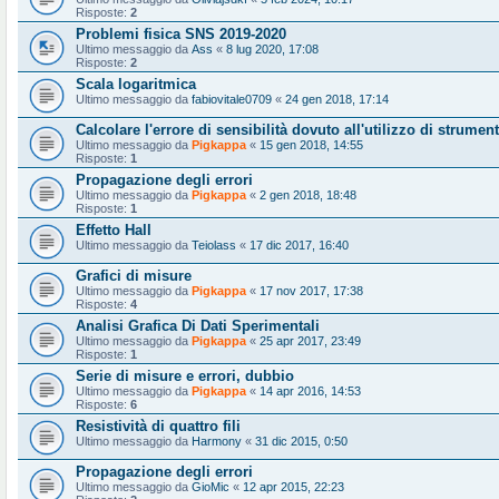
Risposte:
2
Problemi fisica SNS 2019-2020
Ultimo messaggio da
Ass
«
8 lug 2020, 17:08
Risposte:
2
Scala logaritmica
Ultimo messaggio da
fabiovitale0709
«
24 gen 2018, 17:14
Calcolare l'errore di sensibilità dovuto all'utilizzo di strumen
Ultimo messaggio da
Pigkappa
«
15 gen 2018, 14:55
Risposte:
1
Propagazione degli errori
Ultimo messaggio da
Pigkappa
«
2 gen 2018, 18:48
Risposte:
1
Effetto Hall
Ultimo messaggio da
Teiolass
«
17 dic 2017, 16:40
Grafici di misure
Ultimo messaggio da
Pigkappa
«
17 nov 2017, 17:38
Risposte:
4
Analisi Grafica Di Dati Sperimentali
Ultimo messaggio da
Pigkappa
«
25 apr 2017, 23:49
Risposte:
1
Serie di misure e errori, dubbio
Ultimo messaggio da
Pigkappa
«
14 apr 2016, 14:53
Risposte:
6
Resistività di quattro fili
Ultimo messaggio da
Harmony
«
31 dic 2015, 0:50
Propagazione degli errori
Ultimo messaggio da
GioMic
«
12 apr 2015, 22:23