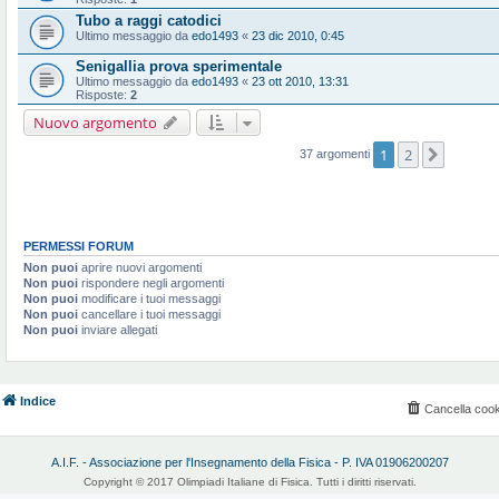
Tubo a raggi catodici
Ultimo messaggio da
edo1493
«
23 dic 2010, 0:45
Senigallia prova sperimentale
Ultimo messaggio da
edo1493
«
23 ott 2010, 13:31
Risposte:
2
Nuovo argomento
1
2
Prossi
37 argomenti
PERMESSI FORUM
Non puoi
aprire nuovi argomenti
Non puoi
rispondere negli argomenti
Non puoi
modificare i tuoi messaggi
Non puoi
cancellare i tuoi messaggi
Non puoi
inviare allegati
Indice
Cancella cook
A.I.F. - Associazione per l'Insegnamento della Fisica - P. IVA 01906200207
Copyright © 2017 Olimpiadi Italiane di Fisica. Tutti i diritti riservati.