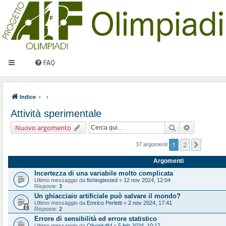
FAQ
Indice
Attività sperimentale
Cerca
Ricerca ava
Nuovo argomento
1
2
Prossi
37 argomenti
Argomenti
Incertezza di una variabile molto complicata
Ultimo messaggio da
fishingtested
«
12 nov 2024, 12:04
Risposte:
3
Un ghiacciaio artificiale può salvare il mondo?
Ultimo messaggio da
Emrico Perletti
«
2 nov 2024, 17:41
Risposte:
2
Errore di sensibilità ed errore statistico
Ultimo messaggio da
Oliviajsdkf
«
5 feb 2024, 10:17