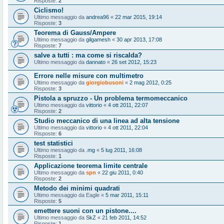
Risposte:
2
Ciclismo!
Ultimo messaggio da
andrea96
«
22 mar 2015, 19:14
Risposte:
3
Teorema di Gauss/Ampere
Ultimo messaggio da
gilgamesh
«
30 apr 2013, 17:08
Risposte:
7
salve a tutti : ma come si riscalda?
Ultimo messaggio da
dannato
«
26 set 2012, 15:23
Errore nelle misure con multimetro
Ultimo messaggio da
giorgiobusoni
«
2 mag 2012, 0:25
Risposte:
3
Pistola a spruzzo - Un problema termomeccanico
Ultimo messaggio da
vittorio
«
4 ott 2011, 22:07
Risposte:
2
Studio meccanico di una linea ad alta tensione
Ultimo messaggio da
vittorio
«
4 ott 2011, 22:04
Risposte:
6
test statistici
Ultimo messaggio da
.mg
«
5 lug 2011, 16:08
Risposte:
1
Applicazione teorema limite centrale
Ultimo messaggio da
spn
«
22 giu 2011, 0:40
Risposte:
2
Metodo dei minimi quadrati
Ultimo messaggio da
Eagle
«
5 mar 2011, 15:11
Risposte:
5
emettere suoni con un pistone....
Ultimo messaggio da
SkZ
«
21 feb 2011, 14:52
Risposte:
1