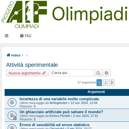
FAQ
Indice
Attività sperimentale
Cerca
Ricerca ava
Nuovo argomento
1
2
Prossi
37 argomenti
Argomenti
Incertezza di una variabile molto complicata
Ultimo messaggio da
fishingtested
«
12 nov 2024, 12:04
Risposte:
3
Un ghiacciaio artificiale può salvare il mondo?
Ultimo messaggio da
Emrico Perletti
«
2 nov 2024, 17:41
Risposte:
2
Errore di sensibilità ed errore statistico
Ultimo messaggio da
Oliviajsdkf
«
5 feb 2024, 10:17