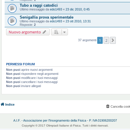
Tubo a raggi catodici
Ultimo messaggio da
edo1493
«
23 dic 2010, 0:45
Senigallia prova sperimentale
Ultimo messaggio da
edo1493
«
23 ott 2010, 13:31
Risposte:
2
Nuovo argomento
1
2
Prossi
37 argomenti
PERMESSI FORUM
Non puoi
aprire nuovi argomenti
Non puoi
rispondere negli argomenti
Non puoi
modificare i tuoi messaggi
Non puoi
cancellare i tuoi messaggi
Non puoi
inviare allegati
Indice
Cancella cook
A.I.F. - Associazione per l'Insegnamento della Fisica - P. IVA 01906200207
Copyright © 2017 Olimpiadi Italiane di Fisica. Tutti i diritti riservati.