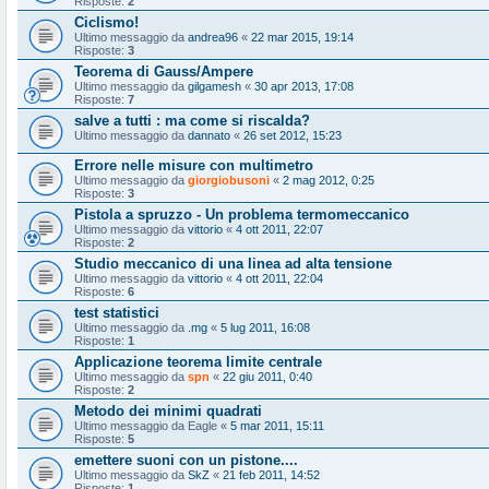
Risposte:
2
Ciclismo!
Ultimo messaggio da
andrea96
«
22 mar 2015, 19:14
Risposte:
3
Teorema di Gauss/Ampere
Ultimo messaggio da
gilgamesh
«
30 apr 2013, 17:08
Risposte:
7
salve a tutti : ma come si riscalda?
Ultimo messaggio da
dannato
«
26 set 2012, 15:23
Errore nelle misure con multimetro
Ultimo messaggio da
giorgiobusoni
«
2 mag 2012, 0:25
Risposte:
3
Pistola a spruzzo - Un problema termomeccanico
Ultimo messaggio da
vittorio
«
4 ott 2011, 22:07
Risposte:
2
Studio meccanico di una linea ad alta tensione
Ultimo messaggio da
vittorio
«
4 ott 2011, 22:04
Risposte:
6
test statistici
Ultimo messaggio da
.mg
«
5 lug 2011, 16:08
Risposte:
1
Applicazione teorema limite centrale
Ultimo messaggio da
spn
«
22 giu 2011, 0:40
Risposte:
2
Metodo dei minimi quadrati
Ultimo messaggio da
Eagle
«
5 mar 2011, 15:11
Risposte:
5
emettere suoni con un pistone....
Ultimo messaggio da
SkZ
«
21 feb 2011, 14:52
Risposte:
1