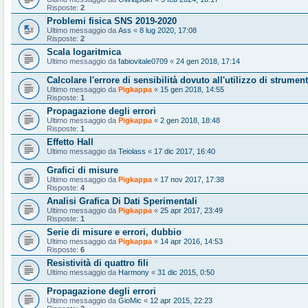
Risposte:
2
Problemi fisica SNS 2019-2020
Ultimo messaggio da
Ass
«
8 lug 2020, 17:08
Risposte:
2
Scala logaritmica
Ultimo messaggio da
fabiovitale0709
«
24 gen 2018, 17:14
Calcolare l'errore di sensibilità dovuto all'utilizzo di strumen
Ultimo messaggio da
Pigkappa
«
15 gen 2018, 14:55
Risposte:
1
Propagazione degli errori
Ultimo messaggio da
Pigkappa
«
2 gen 2018, 18:48
Risposte:
1
Effetto Hall
Ultimo messaggio da
Teiolass
«
17 dic 2017, 16:40
Grafici di misure
Ultimo messaggio da
Pigkappa
«
17 nov 2017, 17:38
Risposte:
4
Analisi Grafica Di Dati Sperimentali
Ultimo messaggio da
Pigkappa
«
25 apr 2017, 23:49
Risposte:
1
Serie di misure e errori, dubbio
Ultimo messaggio da
Pigkappa
«
14 apr 2016, 14:53
Risposte:
6
Resistività di quattro fili
Ultimo messaggio da
Harmony
«
31 dic 2015, 0:50
Propagazione degli errori
Ultimo messaggio da
GioMic
«
12 apr 2015, 22:23