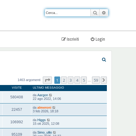
Cerca
Ricerca avanzat
Iscriviti
Login
C
e
r
Pagina
1
di
59
1
2
3
4
5
59
Prossimo
1463 argomenti
…
c
VISITE
ULTIMO MESSAGGIO
a
da
Aargon
580408
22 ago 2022, 14:06
da
almeroni
22457
3 feb 2026, 18:18
da
Higgs
106992
15 ott 2025, 12:08
da
Simo_ullio
95109