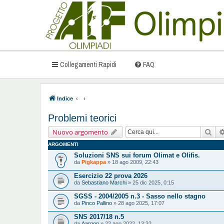
Collegamenti Rapidi
FAQ
Indice
Problemi teorici
Cer
Nuovo argomento
ARGOMENTI
Soluzioni SNS sui forum Olimat e Olifis.
da
Pigkappa
» 18 ago 2009, 22:43
Esercizio 22 prova 2026
da
Sebastiano Marchi
» 25 dic 2025, 0:15
SGSS - 2004/2005 n.3 - Sasso nello stagno
da
Pinco Pallino
» 28 ago 2025, 17:07
SNS 2017/18 n.5
da
Aargon
» 22 ago 2022, 13:32