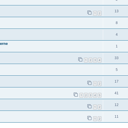
13
1
2
8
4
terne
1
33
1
2
3
4
5
17
1
2
41
1
2
3
4
5
12
1
2
11
1
2