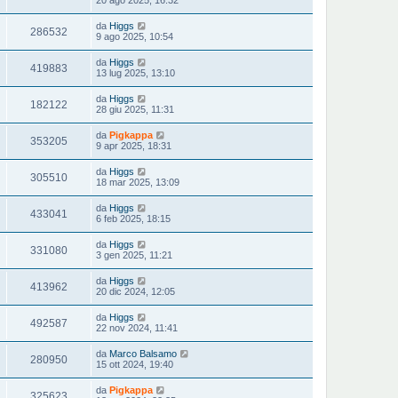
20 ago 2025, 16:32
da
Higgs
286532
9 ago 2025, 10:54
da
Higgs
419883
13 lug 2025, 13:10
da
Higgs
182122
28 giu 2025, 11:31
da
Pigkappa
353205
9 apr 2025, 18:31
da
Higgs
305510
18 mar 2025, 13:09
da
Higgs
433041
6 feb 2025, 18:15
da
Higgs
331080
3 gen 2025, 11:21
da
Higgs
413962
20 dic 2024, 12:05
da
Higgs
492587
22 nov 2024, 11:41
da
Marco Balsamo
280950
15 ott 2024, 19:40
da
Pigkappa
325623