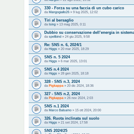
330 - Forza su una faccia di un cubo carico
da
Mangogiallo26
» 9 lug 2025, 12:02
Tiri al bersaglio
da
Ising
» 13 mag 2025, 0:11
Dubbio su conservazione dell’energia in sistem
da
spellbind
» 24 giu 2025, 9:58
Re: SNS n. 6, 2024/1
da
Higgs
» 20 mar 2025, 18:29
SNS n. 5 2024
da
Higgs
» 6 mar 2025, 13:01
SNS n.4 2024
da
Higgs
» 28 gen 2025, 18:18
328 - SNS n.3, 2024
da
Pigkappa
» 20 dic 2024, 18:36
327 - SNS n.2, 2024
da
Pigkappa
» 26 nov 2024, 2:03
SNS n.1 2024
da
Marco Balsamo
» 15 ott 2024, 20:00
326. Ruota inclinata sul suolo
da
Higgs
» 21 set 2024, 17:58
SNS 2024/25