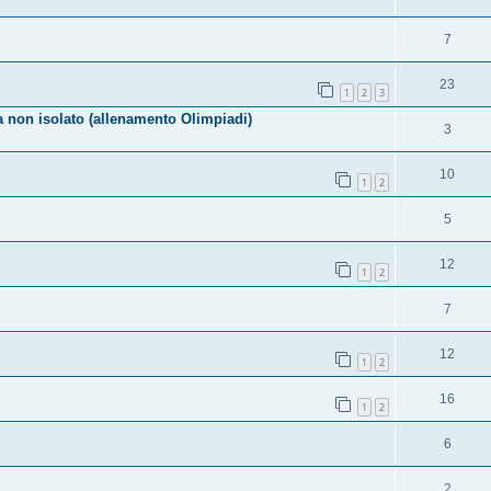
7
23
1
2
3
a non isolato (allenamento Olimpiadi)
3
10
1
2
5
12
1
2
7
12
1
2
16
1
2
6
2