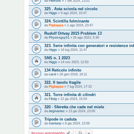
da
Pietro5K
» 7 set 2024, 13:01
325 . Asta scivola nel circolo
da
Higgs
» 9 ago 2024, 10:47
324. Scintilla fulminante
da
Pigkappa
» 1 ago 2024, 23:47
Rudolf Ortvay 2015 Problem 13
da
Physicsguy51
» 26 ago 2023, 5:36
323. Serie infinita con generatori e resistenze in
da
Higgs
» 16 lug 2024, 11:47
SNS n. 1 2023
da
Higgs
» 14 nov 2023, 12:50
134 Reticolo infinito
da
carol
» 26 gen 2018, 18:11
322. Il tavolo fragile
da
Pigkappa
» 7 lug 2024, 17:32
321. Torre infinita di cilindri
da
Fibdg
» 22 giu 2024, 15:04
320 - Sferetta che cade nel miele
da
degmantec
» 13 giu 2024, 23:05
Tripode in caduta
da
mantanp
» 8 giu 2024, 13:05
Nuovo argomento