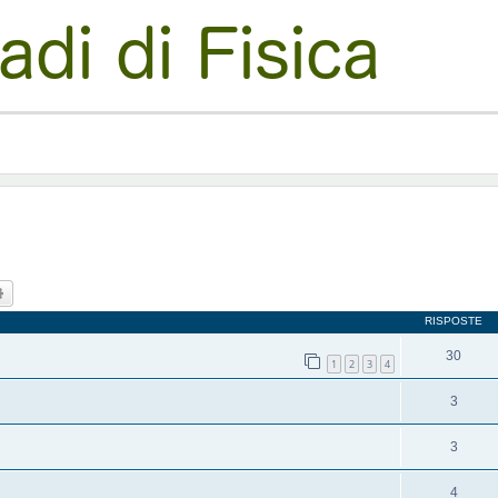
ca
Ricerca avanzata
RISPOSTE
30
1
2
3
4
3
3
4