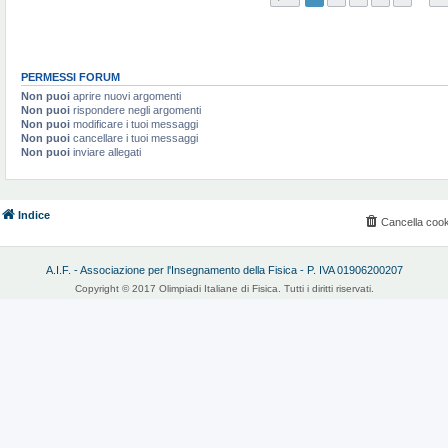
PERMESSI FORUM
Non puoi
aprire nuovi argomenti
Non puoi
rispondere negli argomenti
Non puoi
modificare i tuoi messaggi
Non puoi
cancellare i tuoi messaggi
Non puoi
inviare allegati
Indice
Cancella cook
A.I.F. - Associazione per l'Insegnamento della Fisica - P. IVA 01906200207
Copyright © 2017 Olimpiadi Italiane di Fisica. Tutti i diritti riservati.