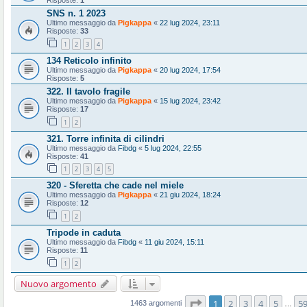
Risposte:
1
SNS n. 1 2023
Ultimo messaggio da
Pigkappa
«
22 lug 2024, 23:11
Risposte:
33
1
2
3
4
134 Reticolo infinito
Ultimo messaggio da
Pigkappa
«
20 lug 2024, 17:54
Risposte:
5
322. Il tavolo fragile
Ultimo messaggio da
Pigkappa
«
15 lug 2024, 23:42
Risposte:
17
1
2
321. Torre infinita di cilindri
Ultimo messaggio da
Fibdg
«
5 lug 2024, 22:55
Risposte:
41
1
2
3
4
5
320 - Sferetta che cade nel miele
Ultimo messaggio da
Pigkappa
«
21 giu 2024, 18:24
Risposte:
12
1
2
Tripode in caduta
Ultimo messaggio da
Fibdg
«
11 giu 2024, 15:11
Risposte:
11
1
2
Nuovo argomento
Pagina
1
di
59
1
2
3
4
5
5
1463 argomenti
…