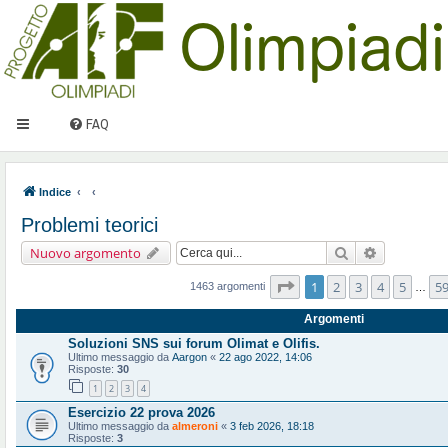
FAQ
Indice
Problemi teorici
Cerca
Ricerca ava
Nuovo argomento
Pagina
1
di
59
1
2
3
4
5
5
1463 argomenti
…
Argomenti
Soluzioni SNS sui forum Olimat e Olifis.
Ultimo messaggio da
Aargon
«
22 ago 2022, 14:06
Risposte:
30
1
2
3
4
Esercizio 22 prova 2026
Ultimo messaggio da
almeroni
«
3 feb 2026, 18:18
Risposte:
3