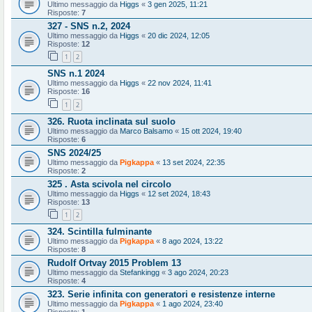
Ultimo messaggio da
Higgs
«
3 gen 2025, 11:21
Risposte:
7
327 - SNS n.2, 2024
Ultimo messaggio da
Higgs
«
20 dic 2024, 12:05
Risposte:
12
1
2
SNS n.1 2024
Ultimo messaggio da
Higgs
«
22 nov 2024, 11:41
Risposte:
16
1
2
326. Ruota inclinata sul suolo
Ultimo messaggio da
Marco Balsamo
«
15 ott 2024, 19:40
Risposte:
6
SNS 2024/25
Ultimo messaggio da
Pigkappa
«
13 set 2024, 22:35
Risposte:
2
325 . Asta scivola nel circolo
Ultimo messaggio da
Higgs
«
12 set 2024, 18:43
Risposte:
13
1
2
324. Scintilla fulminante
Ultimo messaggio da
Pigkappa
«
8 ago 2024, 13:22
Risposte:
8
Rudolf Ortvay 2015 Problem 13
Ultimo messaggio da
Stefankingg
«
3 ago 2024, 20:23
Risposte:
4
323. Serie infinita con generatori e resistenze interne
Ultimo messaggio da
Pigkappa
«
1 ago 2024, 23:40