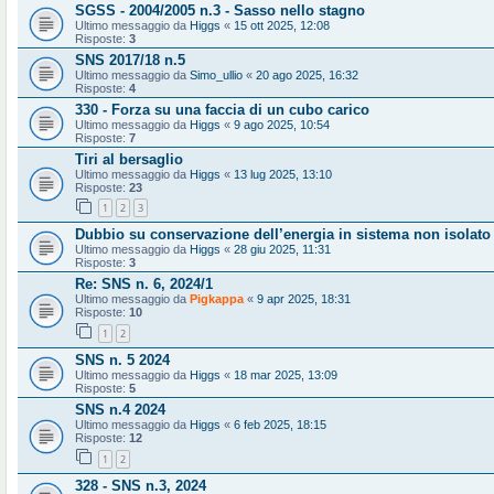
SGSS - 2004/2005 n.3 - Sasso nello stagno
Ultimo messaggio da
Higgs
«
15 ott 2025, 12:08
Risposte:
3
SNS 2017/18 n.5
Ultimo messaggio da
Simo_ullio
«
20 ago 2025, 16:32
Risposte:
4
330 - Forza su una faccia di un cubo carico
Ultimo messaggio da
Higgs
«
9 ago 2025, 10:54
Risposte:
7
Tiri al bersaglio
Ultimo messaggio da
Higgs
«
13 lug 2025, 13:10
Risposte:
23
1
2
3
Dubbio su conservazione dell’energia in sistema non isolato
Ultimo messaggio da
Higgs
«
28 giu 2025, 11:31
Risposte:
3
Re: SNS n. 6, 2024/1
Ultimo messaggio da
Pigkappa
«
9 apr 2025, 18:31
Risposte:
10
1
2
SNS n. 5 2024
Ultimo messaggio da
Higgs
«
18 mar 2025, 13:09
Risposte:
5
SNS n.4 2024
Ultimo messaggio da
Higgs
«
6 feb 2025, 18:15
Risposte:
12
1
2
328 - SNS n.3, 2024