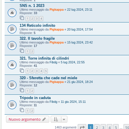
Risposte:
1
SNS n. 1 2023
Ultimo messaggio da
Pigkappa
«
22 lug 2024, 23:11
Risposte:
33
1
2
3
4
134 Reticolo infinito
Ultimo messaggio da
Pigkappa
«
20 lug 2024, 17:54
Risposte:
5
322. Il tavolo fragile
Ultimo messaggio da
Pigkappa
«
15 lug 2024, 23:42
Risposte:
17
1
2
321. Torre infinita di cilindri
Ultimo messaggio da
Fibdg
«
5 lug 2024, 22:55
Risposte:
41
1
2
3
4
5
320 - Sferetta che cade nel miele
Ultimo messaggio da
Pigkappa
«
21 giu 2024, 18:24
Risposte:
12
1
2
Tripode in caduta
Ultimo messaggio da
Fibdg
«
11 giu 2024, 15:11
Risposte:
11
1
2
Nuovo argomento
Pagina
1
di
59
1
2
3
4
5
5
1463 argomenti
…