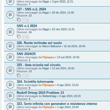
Ultimo messaggio da
Higgs
«
3 gen 2025, 11:21
Risposte:
7
327 - SNS n.2, 2024
Ultimo messaggio da
Higgs
«
20 dic 2024, 12:05
Risposte:
12
1
2
SNS n.1 2024
Ultimo messaggio da
Higgs
«
22 nov 2024, 11:41
Risposte:
16
1
2
326. Ruota inclinata sul suolo
Ultimo messaggio da
Marco Balsamo
«
15 ott 2024, 19:40
Risposte:
6
SNS 2024/25
Ultimo messaggio da
Pigkappa
«
13 set 2024, 22:35
Risposte:
2
325 . Asta scivola nel circolo
Ultimo messaggio da
Higgs
«
12 set 2024, 18:43
Risposte:
13
1
2
324. Scintilla fulminante
Ultimo messaggio da
Pigkappa
«
8 ago 2024, 13:22
Risposte:
8
Rudolf Ortvay 2015 Problem 13
Ultimo messaggio da
Stefankingg
«
3 ago 2024, 20:23
Risposte:
4
323. Serie infinita con generatori e resistenze interne
Ultimo messaggio da
Pigkappa
«
1 ago 2024, 23:40