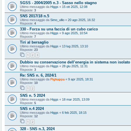
SGSS - 2004/2005 n.3 - Sasso nello stagno
Ultimo messaggio da
Higgs
«
15 ott 2025, 12:08
Risposte:
3
SNS 2017/18 n.5
Ultimo messaggio da
Simo_ullio
«
20 ago 2025, 16:32
Risposte:
4
330 - Forza su una faccia di un cubo carico
Ultimo messaggio da
Higgs
«
9 ago 2025, 10:54
Risposte:
7
Tiri al bersaglio
Ultimo messaggio da
Higgs
«
13 lug 2025, 13:10
Risposte:
23
1
2
3
Dubbio su conservazione dell’energia in sistema non isolato
Ultimo messaggio da
Higgs
«
28 giu 2025, 11:31
Risposte:
3
Re: SNS n. 6, 2024/1
Ultimo messaggio da
Pigkappa
«
9 apr 2025, 18:31
Risposte:
10
1
2
SNS n. 5 2024
Ultimo messaggio da
Higgs
«
18 mar 2025, 13:09
Risposte:
5
SNS n.4 2024
Ultimo messaggio da
Higgs
«
6 feb 2025, 18:15
Risposte:
12
1
2
328 - SNS n.3, 2024