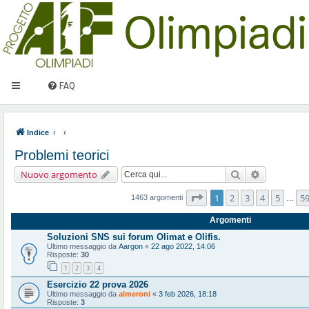
FAQ
Indice
Problemi teorici
Cerca
Ricerca ava
Nuovo argomento
Pagina
1
di
59
1
2
3
4
5
5
1463 argomenti
…
Argomenti
Soluzioni SNS sui forum Olimat e Olifis.
Ultimo messaggio da
Aargon
«
22 ago 2022, 14:06
Risposte:
30
1
2
3
4
Esercizio 22 prova 2026
Ultimo messaggio da
almeroni
«
3 feb 2026, 18:18
Risposte:
3