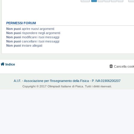
PERMESSI FORUM
Non puoi
aprire nuovi argomenti
Non puoi
rispondere negli argomenti
Non puoi
modificare i tuoi messaggi
Non puoi
cancellare i tuoi messaggi
Non puoi
inviare allegati
Indice
Cancella cook
A.I.F. - Associazione per l'Insegnamento della Fisica - P. IVA 01906200207
Copyright © 2017 Olimpiadi Italiane di Fisica. Tutti i diritti riservati.