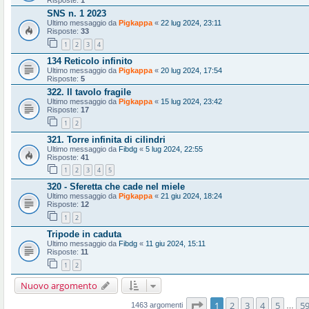
Risposte:
1
SNS n. 1 2023
Ultimo messaggio da
Pigkappa
«
22 lug 2024, 23:11
Risposte:
33
1
2
3
4
134 Reticolo infinito
Ultimo messaggio da
Pigkappa
«
20 lug 2024, 17:54
Risposte:
5
322. Il tavolo fragile
Ultimo messaggio da
Pigkappa
«
15 lug 2024, 23:42
Risposte:
17
1
2
321. Torre infinita di cilindri
Ultimo messaggio da
Fibdg
«
5 lug 2024, 22:55
Risposte:
41
1
2
3
4
5
320 - Sferetta che cade nel miele
Ultimo messaggio da
Pigkappa
«
21 giu 2024, 18:24
Risposte:
12
1
2
Tripode in caduta
Ultimo messaggio da
Fibdg
«
11 giu 2024, 15:11
Risposte:
11
1
2
Nuovo argomento
Pagina
1
di
59
1
2
3
4
5
5
1463 argomenti
…