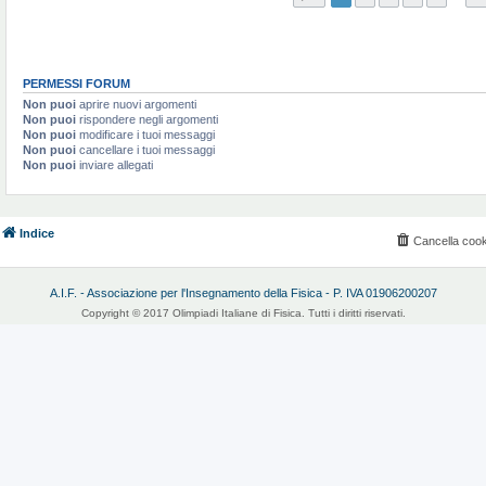
PERMESSI FORUM
Non puoi
aprire nuovi argomenti
Non puoi
rispondere negli argomenti
Non puoi
modificare i tuoi messaggi
Non puoi
cancellare i tuoi messaggi
Non puoi
inviare allegati
Indice
Cancella cook
A.I.F. - Associazione per l'Insegnamento della Fisica - P. IVA 01906200207
Copyright © 2017 Olimpiadi Italiane di Fisica. Tutti i diritti riservati.