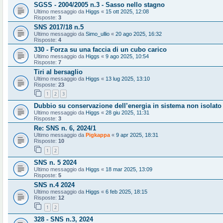
SGSS - 2004/2005 n.3 - Sasso nello stagno
Ultimo messaggio da
Higgs
«
15 ott 2025, 12:08
Risposte:
3
SNS 2017/18 n.5
Ultimo messaggio da
Simo_ullio
«
20 ago 2025, 16:32
Risposte:
4
330 - Forza su una faccia di un cubo carico
Ultimo messaggio da
Higgs
«
9 ago 2025, 10:54
Risposte:
7
Tiri al bersaglio
Ultimo messaggio da
Higgs
«
13 lug 2025, 13:10
Risposte:
23
1
2
3
Dubbio su conservazione dell’energia in sistema non isolato
Ultimo messaggio da
Higgs
«
28 giu 2025, 11:31
Risposte:
3
Re: SNS n. 6, 2024/1
Ultimo messaggio da
Pigkappa
«
9 apr 2025, 18:31
Risposte:
10
1
2
SNS n. 5 2024
Ultimo messaggio da
Higgs
«
18 mar 2025, 13:09
Risposte:
5
SNS n.4 2024
Ultimo messaggio da
Higgs
«
6 feb 2025, 18:15
Risposte:
12
1
2
328 - SNS n.3, 2024