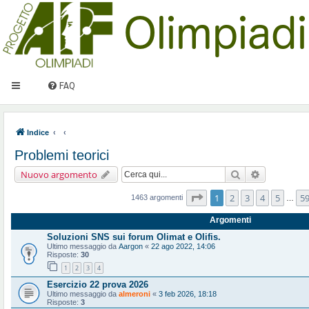
FAQ
Indice
Problemi teorici
Cerca
Ricerca ava
Nuovo argomento
Pagina
1
di
59
1
2
3
4
5
5
1463 argomenti
…
Argomenti
Soluzioni SNS sui forum Olimat e Olifis.
Ultimo messaggio da
Aargon
«
22 ago 2022, 14:06
Risposte:
30
1
2
3
4
Esercizio 22 prova 2026
Ultimo messaggio da
almeroni
«
3 feb 2026, 18:18
Risposte:
3