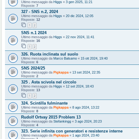
Ultimo messaggio da
Higgs
«
3 gen 2025, 11:21
Risposte:
7
327 - SNS n.2, 2024
Ultimo messaggio da
Higgs
«
20 dic 2024, 12:05
Risposte:
12
1
2
SNS n.1 2024
Ultimo messaggio da
Higgs
«
22 nov 2024, 11:41
Risposte:
16
1
2
326. Ruota inclinata sul suolo
Ultimo messaggio da
Marco Balsamo
«
15 ott 2024, 19:40
Risposte:
6
SNS 2024/25
Ultimo messaggio da
Pigkappa
«
13 set 2024, 22:35
Risposte:
2
325 . Asta scivola nel circolo
Ultimo messaggio da
Higgs
«
12 set 2024, 18:43
Risposte:
13
1
2
324. Scintilla fulminante
Ultimo messaggio da
Pigkappa
«
8 ago 2024, 13:22
Risposte:
8
Rudolf Ortvay 2015 Problem 13
Ultimo messaggio da
Stefankingg
«
3 ago 2024, 20:23
Risposte:
4
323. Serie infinita con generatori e resistenze interne
Ultimo messaggio da
Pigkappa
«
1 ago 2024, 23:40