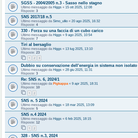
SGSS - 2004/2005 n.3 - Sasso nello stagno
Ultimo messaggio da
Higgs
«
15 ott 2025, 12:08
Risposte:
3
SNS 2017/18 n.5
Ultimo messaggio da
Simo_ullio
«
20 ago 2025, 16:32
Risposte:
4
330 - Forza su una faccia di un cubo carico
Ultimo messaggio da
Higgs
«
9 ago 2025, 10:54
Risposte:
7
Tiri al bersaglio
Ultimo messaggio da
Higgs
«
13 lug 2025, 13:10
Risposte:
23
1
2
3
Dubbio su conservazione dell’energia in sistema non isolato
Ultimo messaggio da
Higgs
«
28 giu 2025, 11:31
Risposte:
3
Re: SNS n. 6, 2024/1
Ultimo messaggio da
Pigkappa
«
9 apr 2025, 18:31
Risposte:
10
1
2
SNS n. 5 2024
Ultimo messaggio da
Higgs
«
18 mar 2025, 13:09
Risposte:
5
SNS n.4 2024
Ultimo messaggio da
Higgs
«
6 feb 2025, 18:15
Risposte:
12
1
2
328 - SNS n.3, 2024