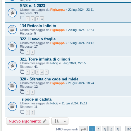
Risposte:
1
SNS n. 1 2023
Ultimo messaggio da
Pigkappa
«
22 lug 2024, 23:11
Risposte:
33
1
2
3
4
134 Reticolo infinito
Ultimo messaggio da
Pigkappa
«
20 lug 2024, 17:54
Risposte:
5
322. Il tavolo fragile
Ultimo messaggio da
Pigkappa
«
15 lug 2024, 23:42
Risposte:
17
1
2
321. Torre infinita di cilindri
Ultimo messaggio da
Fibdg
«
5 lug 2024, 22:55
Risposte:
41
1
2
3
4
5
320 - Sferetta che cade nel miele
Ultimo messaggio da
Pigkappa
«
21 giu 2024, 18:24
Risposte:
12
1
2
Tripode in caduta
Ultimo messaggio da
Fibdg
«
11 giu 2024, 15:11
Risposte:
11
1
2
Nuovo argomento
Pagina
1
di
59
1
2
3
4
5
5
1463 argomenti
…