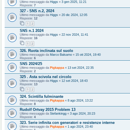
Ultimo messaggio da
Higgs
«
3 gen 2025, 11:21
Risposte:
7
327 - SNS n.2, 2024
Ultimo messaggio da
Higgs
«
20 dic 2024, 12:05
Risposte:
12
1
2
SNS n.1 2024
Ultimo messaggio da
Higgs
«
22 nov 2024, 11:41
Risposte:
16
1
2
326. Ruota inclinata sul suolo
Ultimo messaggio da
Marco Balsamo
«
15 ott 2024, 19:40
Risposte:
6
SNS 2024/25
Ultimo messaggio da
Pigkappa
«
13 set 2024, 22:35
Risposte:
2
325 . Asta scivola nel circolo
Ultimo messaggio da
Higgs
«
12 set 2024, 18:43
Risposte:
13
1
2
324. Scintilla fulminante
Ultimo messaggio da
Pigkappa
«
8 ago 2024, 13:22
Risposte:
8
Rudolf Ortvay 2015 Problem 13
Ultimo messaggio da
Stefankingg
«
3 ago 2024, 20:23
Risposte:
4
323. Serie infinita con generatori e resistenze interne
Ultimo messaggio da
Pigkappa
«
1 ago 2024, 23:40