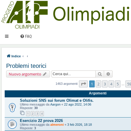
FAQ
Indice
Problemi teorici
Cerca
Ricerca ava
Nuovo argomento
Pagina
1
di
59
1
2
3
4
5
5
1463 argomenti
…
Argomenti
Soluzioni SNS sui forum Olimat e Olifis.
Ultimo messaggio da
Aargon
«
22 ago 2022, 14:06
Risposte:
30
1
2
3
4
Esercizio 22 prova 2026
Ultimo messaggio da
almeroni
«
3 feb 2026, 18:18
Risposte:
3