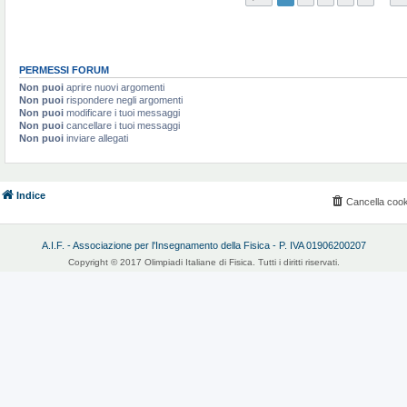
PERMESSI FORUM
Non puoi
aprire nuovi argomenti
Non puoi
rispondere negli argomenti
Non puoi
modificare i tuoi messaggi
Non puoi
cancellare i tuoi messaggi
Non puoi
inviare allegati
Indice
Cancella cook
A.I.F. - Associazione per l'Insegnamento della Fisica - P. IVA 01906200207
Copyright © 2017 Olimpiadi Italiane di Fisica. Tutti i diritti riservati.