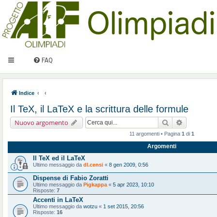
FAQ
Indice
Il TeX, il LaTeX e la scrittura delle formule
Cerca
Ricerca ava
Nuovo argomento
11 argomenti • Pagina
1
di
1
Argomenti
Il TeX ed il LaTeX
Ultimo messaggio da
dl.censi
«
8 gen 2009, 0:56
Dispense di Fabio Zoratti
Ultimo messaggio da
Pigkappa
«
5 apr 2023, 10:10
Risposte:
7
Accenti in LaTeX
Ultimo messaggio da
wotzu
«
1 set 2015, 20:56
Risposte:
16