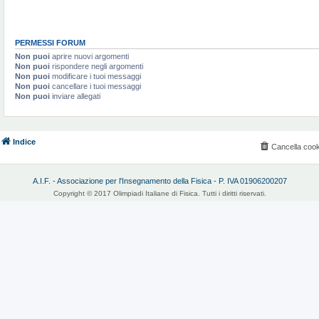
PERMESSI FORUM
Non puoi
aprire nuovi argomenti
Non puoi
rispondere negli argomenti
Non puoi
modificare i tuoi messaggi
Non puoi
cancellare i tuoi messaggi
Non puoi
inviare allegati
Indice
Cancella cook
A.I.F. - Associazione per l'Insegnamento della Fisica - P. IVA 01906200207
Copyright © 2017 Olimpiadi Italiane di Fisica. Tutti i diritti riservati.