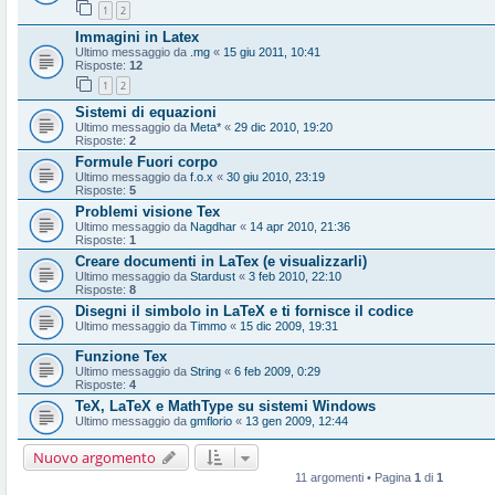
1
2
Immagini in Latex
Ultimo messaggio da
.mg
«
15 giu 2011, 10:41
Risposte:
12
1
2
Sistemi di equazioni
Ultimo messaggio da
Meta*
«
29 dic 2010, 19:20
Risposte:
2
Formule Fuori corpo
Ultimo messaggio da
f.o.x
«
30 giu 2010, 23:19
Risposte:
5
Problemi visione Tex
Ultimo messaggio da
Nagdhar
«
14 apr 2010, 21:36
Risposte:
1
Creare documenti in LaTex (e visualizzarli)
Ultimo messaggio da
Stardust
«
3 feb 2010, 22:10
Risposte:
8
Disegni il simbolo in LaTeX e ti fornisce il codice
Ultimo messaggio da
Timmo
«
15 dic 2009, 19:31
Funzione Tex
Ultimo messaggio da
String
«
6 feb 2009, 0:29
Risposte:
4
TeX, LaTeX e MathType su sistemi Windows
Ultimo messaggio da
gmflorio
«
13 gen 2009, 12:44
Nuovo argomento
11 argomenti • Pagina
1
di
1