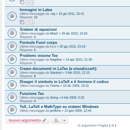
1
2
Immagini in Latex
Ultimo messaggio da
.mg
«
15 giu 2011, 10:41
Risposte:
12
1
2
Sistemi di equazioni
Ultimo messaggio da
Meta*
«
29 dic 2010, 19:20
Risposte:
2
Formule Fuori corpo
Ultimo messaggio da
f.o.x
«
30 giu 2010, 23:19
Risposte:
5
Problemi visione Tex
Ultimo messaggio da
Nagdhar
«
14 apr 2010, 21:36
Risposte:
1
Creare documenti in LaTex (e visualizzarli)
Ultimo messaggio da
Stardust
«
3 feb 2010, 22:10
Risposte:
8
Disegni il simbolo in LaTeX e ti fornisce il codice
Ultimo messaggio da
Timmo
«
15 dic 2009, 19:31
Funzione Tex
Ultimo messaggio da
String
«
6 feb 2009, 0:29
Risposte:
4
TeX, LaTeX e MathType su sistemi Windows
Ultimo messaggio da
gmflorio
«
13 gen 2009, 12:44
Nuovo argomento
11 argomenti • Pagina
1
di
1