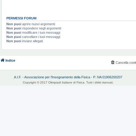
PERMESSI FORUM
Non puoi
aprire nuovi argomenti
Non puoi
rispondere negli argomenti
Non puoi
modificare i tuoi messaggi
Non puoi
cancellare i tuoi messaggi
Non puoi
inviare allegati
Indice
Cancella cook
A.I.F. - Associazione per l'Insegnamento della Fisica - P. IVA 01906200207
Copyright © 2017 Olimpiadi Italiane di Fisica. Tutti i diritti riservati.