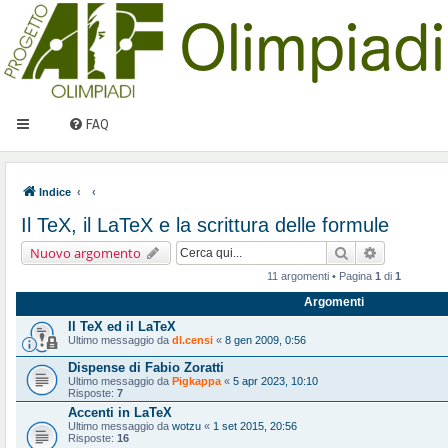
FAQ
Indice
Il TeX, il LaTeX e la scrittura delle formule
Cerca
Ricerca ava
Nuovo argomento
11 argomenti • Pagina
1
di
1
Argomenti
Il TeX ed il LaTeX
Ultimo messaggio da
dl.censi
«
8 gen 2009, 0:56
Dispense di Fabio Zoratti
Ultimo messaggio da
Pigkappa
«
5 apr 2023, 10:10
Risposte:
7
Accenti in LaTeX
Ultimo messaggio da
wotzu
«
1 set 2015, 20:56
Risposte:
16