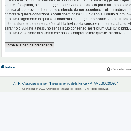
qualsiasi altro tipo di materiale che può violare una qualsiasi Legge del proprio
OLIFIS” è ospitato, o di una Legge internazionale. Fare ciò porta all’immediato
notifica al tuo provider Internet se è ritenuto da noi opportuno. Tutti gli indirizzi
rinforzare queste condizioni. Accetti che “Forum OLIFIS” abbia il diritto di rimuov
qualsiasi argomento in qualsiasi momento lo ritenga necessario. Come fruitore d
informazione (dato personale) tu abbia inviato sia conservata in un database. 
saranno divulgate a nessuno senza il tuo consenso, né “Forum OLIFIS” o phpBB 
qualsiasi violazione al sistema che possa compromettere queste informazioni.
Torna alla pagina precedente
Indice
Cancella cook
A.I.F. - Associazione per l'Insegnamento della Fisica - P. IVA 01906200207
Copyright © 2017 Olimpiadi Italiane di Fisica. Tutti i diritti riservati.