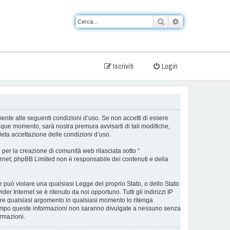
Cerca
Ricerca avanzat
Iscriviti
Login
almente alle seguenti condizioni d’uso. Se non accetti di essere
nque momento, sarà nostra premura avvisarti di tali modifiche,
eta accettazione delle condizioni d’uso.
er la creazione di comunità web rilasciata sotto “
nternet; phpBB Limited non è responsabile dei contenuti e della
he può violare una qualsiasi Legge del proprio Stato, o dello Stato
r Internet se è ritenuto da noi opportuno. Tutti gli indirizzi IP
udere qualsiasi argomento in qualsiasi momento lo ritenga
ontempo queste informazioni non saranno divulgate a nessuno senza
rmazioni.