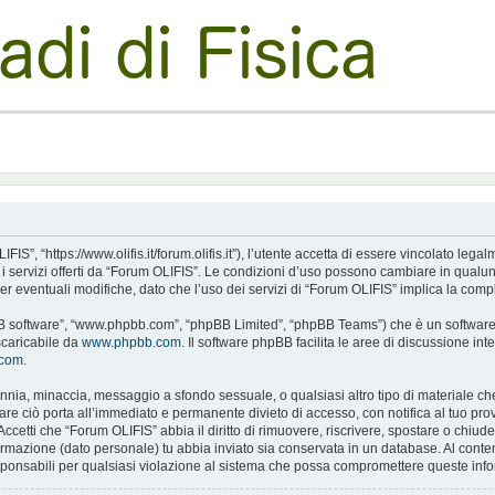
S”, “https://www.olifis.it/forum.olifis.it”), l’utente accetta di essere vincolato leg
e i servizi offerti da “Forum OLIFIS”. Le condizioni d’uso possono cambiare in qualu
 eventuali modifiche, dato che l’uso dei servizi di “Forum OLIFIS” implica la compl
pBB software”, “www.phpbb.com”, “phpBB Limited”, “phpBB Teams”) che è un software p
scaricabile da
www.phpbb.com
. Il software phpBB facilita le aree di discussione i
.com
.
alunnia, minaccia, messaggio a sfondo sessuale, o qualsiasi altro tipo di materiale c
 ciò porta all’immediato e permanente divieto di accesso, con notifica al tuo provide
Accetti che “Forum OLIFIS” abbia il diritto di rimuovere, riscrivere, spostare o chi
nformazione (dato personale) tu abbia inviato sia conservata in un database. Al c
sponsabili per qualsiasi violazione al sistema che possa compromettere queste info