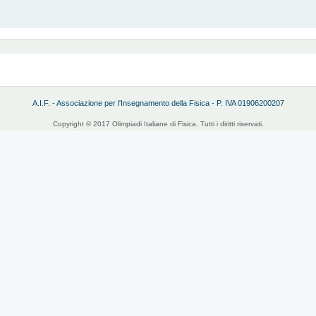
A.I.F. - Associazione per l'Insegnamento della Fisica - P. IVA 01906200207
Copyright © 2017 Olimpiadi Italiane di Fisica. Tutti i diritti riservati.