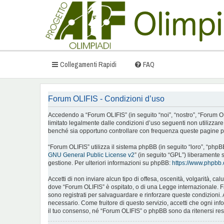
Collegamenti Rapidi
FAQ
Forum OLIFIS - Condizioni d’uso
Accedendo a “Forum OLIFIS” (in seguito “noi”, “nostro”, “Forum OLIFI
limitato legalmente dalle condizioni d’uso seguenti non utilizzar
benché sia opportuno controllare con frequenza queste pagine per
“Forum OLIFIS” utilizza il sistema phpBB (in seguito “loro”, “ph
GNU General Public License v2
” (in seguito “GPL”) liberamente 
gestione. Per ulteriori informazioni su phpBB:
https://www.phpbb
Accetti di non inviare alcun tipo di offesa, oscenità, volgarità, c
dove “Forum OLIFIS” è ospitato, o di una Legge internazionale. Fare
sono registrati per salvaguardare e rinforzare queste condizioni. 
necessario. Come fruitore di questo servizio, accetti che ogni i
il tuo consenso, né “Forum OLIFIS” o phpBB sono da ritenersi re