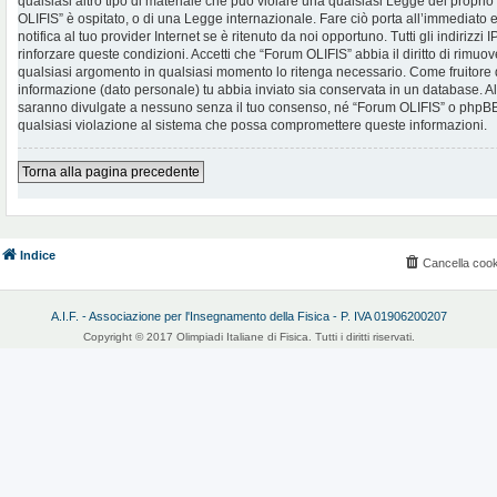
qualsiasi altro tipo di materiale che può violare una qualsiasi Legge del proprio
OLIFIS” è ospitato, o di una Legge internazionale. Fare ciò porta all’immediato
notifica al tuo provider Internet se è ritenuto da noi opportuno. Tutti gli indirizzi
rinforzare queste condizioni. Accetti che “Forum OLIFIS” abbia il diritto di rimuov
qualsiasi argomento in qualsiasi momento lo ritenga necessario. Come fruitore d
informazione (dato personale) tu abbia inviato sia conservata in un database. 
saranno divulgate a nessuno senza il tuo consenso, né “Forum OLIFIS” o phpBB 
qualsiasi violazione al sistema che possa compromettere queste informazioni.
Torna alla pagina precedente
Indice
Cancella cook
A.I.F. - Associazione per l'Insegnamento della Fisica - P. IVA 01906200207
Copyright © 2017 Olimpiadi Italiane di Fisica. Tutti i diritti riservati.