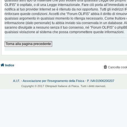
qualsiasi altro tipo di materiale che può violare una qualsiasi Legge del proprio
OLIFIS” è ospitato, o di una Legge internazionale. Fare ciò porta all’immediato
notifica al tuo provider Internet se è ritenuto da noi opportuno. Tutti gli indirizzi
rinforzare queste condizioni. Accetti che “Forum OLIFIS” abbia il diritto di rimuov
qualsiasi argomento in qualsiasi momento lo ritenga necessario. Come fruitore d
informazione (dato personale) tu abbia inviato sia conservata in un database. 
saranno divulgate a nessuno senza il tuo consenso, né “Forum OLIFIS” o phpBB 
qualsiasi violazione al sistema che possa compromettere queste informazioni.
Torna alla pagina precedente
Indice
Cancella cook
A.I.F. - Associazione per l'Insegnamento della Fisica - P. IVA 01906200207
Copyright © 2017 Olimpiadi Italiane di Fisica. Tutti i diritti riservati.