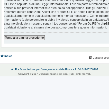
qualsiasi altro tipo di materiale che può violare una qualsiasi Legge del proprio
OLIFIS” è ospitato, o di una Legge internazionale. Fare ciò porta all’immediato
notifica al tuo provider Internet se è ritenuto da noi opportuno. Tutti gli indirizzi
rinforzare queste condizioni. Accetti che “Forum OLIFIS” abbia il diritto di rimuov
qualsiasi argomento in qualsiasi momento lo ritenga necessario. Come fruitore d
informazione (dato personale) tu abbia inviato sia conservata in un database. 
saranno divulgate a nessuno senza il tuo consenso, né “Forum OLIFIS” o phpBB 
qualsiasi violazione al sistema che possa compromettere queste informazioni.
Torna alla pagina precedente
Indice
Cancella cook
A.I.F. - Associazione per l'Insegnamento della Fisica - P. IVA 01906200207
Copyright © 2017 Olimpiadi Italiane di Fisica. Tutti i diritti riservati.