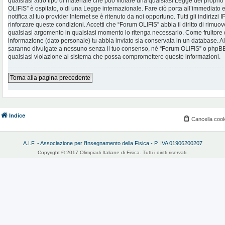
qualsiasi altro tipo di materiale che può violare una qualsiasi Legge del proprio
OLIFIS” è ospitato, o di una Legge internazionale. Fare ciò porta all’immediato
notifica al tuo provider Internet se è ritenuto da noi opportuno. Tutti gli indirizzi
rinforzare queste condizioni. Accetti che “Forum OLIFIS” abbia il diritto di rimuov
qualsiasi argomento in qualsiasi momento lo ritenga necessario. Come fruitore d
informazione (dato personale) tu abbia inviato sia conservata in un database. 
saranno divulgate a nessuno senza il tuo consenso, né “Forum OLIFIS” o phpBB 
qualsiasi violazione al sistema che possa compromettere queste informazioni.
Torna alla pagina precedente
Indice
Cancella cook
A.I.F. - Associazione per l'Insegnamento della Fisica - P. IVA 01906200207
Copyright © 2017 Olimpiadi Italiane di Fisica. Tutti i diritti riservati.