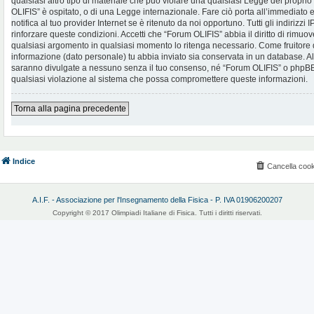
qualsiasi altro tipo di materiale che può violare una qualsiasi Legge del proprio
OLIFIS” è ospitato, o di una Legge internazionale. Fare ciò porta all’immediato
notifica al tuo provider Internet se è ritenuto da noi opportuno. Tutti gli indirizzi
rinforzare queste condizioni. Accetti che “Forum OLIFIS” abbia il diritto di rimuov
qualsiasi argomento in qualsiasi momento lo ritenga necessario. Come fruitore d
informazione (dato personale) tu abbia inviato sia conservata in un database. 
saranno divulgate a nessuno senza il tuo consenso, né “Forum OLIFIS” o phpBB 
qualsiasi violazione al sistema che possa compromettere queste informazioni.
Torna alla pagina precedente
Indice
Cancella cook
A.I.F. - Associazione per l'Insegnamento della Fisica - P. IVA 01906200207
Copyright © 2017 Olimpiadi Italiane di Fisica. Tutti i diritti riservati.