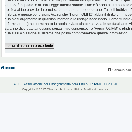
qualsiasi altro tipo di materiale che può violare una qualsiasi Legge del proprio
OLIFIS” è ospitato, o di una Legge internazionale. Fare ciò porta all’immediato
notifica al tuo provider Internet se è ritenuto da noi opportuno. Tutti gli indirizzi
rinforzare queste condizioni. Accetti che “Forum OLIFIS” abbia il diritto di rimuov
qualsiasi argomento in qualsiasi momento lo ritenga necessario. Come fruitore d
informazione (dato personale) tu abbia inviato sia conservata in un database. 
saranno divulgate a nessuno senza il tuo consenso, né “Forum OLIFIS” o phpBB 
qualsiasi violazione al sistema che possa compromettere queste informazioni.
Torna alla pagina precedente
Indice
Cancella cook
A.I.F. - Associazione per l'Insegnamento della Fisica - P. IVA 01906200207
Copyright © 2017 Olimpiadi Italiane di Fisica. Tutti i diritti riservati.