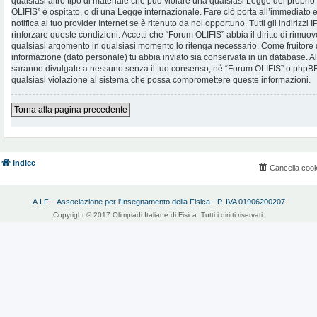
qualsiasi altro tipo di materiale che può violare una qualsiasi Legge del proprio
OLIFIS” è ospitato, o di una Legge internazionale. Fare ciò porta all’immediato
notifica al tuo provider Internet se è ritenuto da noi opportuno. Tutti gli indirizzi
rinforzare queste condizioni. Accetti che “Forum OLIFIS” abbia il diritto di rimuov
qualsiasi argomento in qualsiasi momento lo ritenga necessario. Come fruitore d
informazione (dato personale) tu abbia inviato sia conservata in un database. 
saranno divulgate a nessuno senza il tuo consenso, né “Forum OLIFIS” o phpBB 
qualsiasi violazione al sistema che possa compromettere queste informazioni.
Torna alla pagina precedente
Indice
Cancella cook
A.I.F. - Associazione per l'Insegnamento della Fisica - P. IVA 01906200207
Copyright © 2017 Olimpiadi Italiane di Fisica. Tutti i diritti riservati.