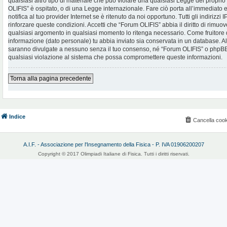
qualsiasi altro tipo di materiale che può violare una qualsiasi Legge del proprio
OLIFIS” è ospitato, o di una Legge internazionale. Fare ciò porta all’immediato
notifica al tuo provider Internet se è ritenuto da noi opportuno. Tutti gli indirizzi
rinforzare queste condizioni. Accetti che “Forum OLIFIS” abbia il diritto di rimuov
qualsiasi argomento in qualsiasi momento lo ritenga necessario. Come fruitore d
informazione (dato personale) tu abbia inviato sia conservata in un database. 
saranno divulgate a nessuno senza il tuo consenso, né “Forum OLIFIS” o phpBB 
qualsiasi violazione al sistema che possa compromettere queste informazioni.
Torna alla pagina precedente
Indice
Cancella cook
A.I.F. - Associazione per l'Insegnamento della Fisica - P. IVA 01906200207
Copyright © 2017 Olimpiadi Italiane di Fisica. Tutti i diritti riservati.