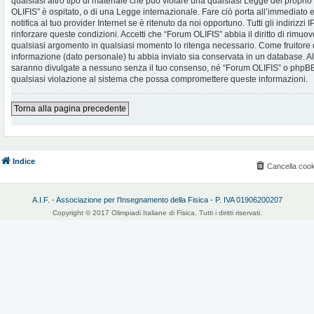
qualsiasi altro tipo di materiale che può violare una qualsiasi Legge del proprio
OLIFIS” è ospitato, o di una Legge internazionale. Fare ciò porta all’immediato
notifica al tuo provider Internet se è ritenuto da noi opportuno. Tutti gli indirizzi
rinforzare queste condizioni. Accetti che “Forum OLIFIS” abbia il diritto di rimuov
qualsiasi argomento in qualsiasi momento lo ritenga necessario. Come fruitore d
informazione (dato personale) tu abbia inviato sia conservata in un database. 
saranno divulgate a nessuno senza il tuo consenso, né “Forum OLIFIS” o phpBB 
qualsiasi violazione al sistema che possa compromettere queste informazioni.
Torna alla pagina precedente
Indice
Cancella cook
A.I.F. - Associazione per l'Insegnamento della Fisica - P. IVA 01906200207
Copyright © 2017 Olimpiadi Italiane di Fisica. Tutti i diritti riservati.