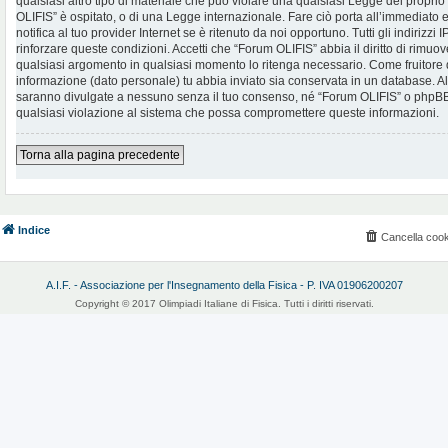
qualsiasi altro tipo di materiale che può violare una qualsiasi Legge del proprio
OLIFIS” è ospitato, o di una Legge internazionale. Fare ciò porta all’immediato
notifica al tuo provider Internet se è ritenuto da noi opportuno. Tutti gli indirizzi
rinforzare queste condizioni. Accetti che “Forum OLIFIS” abbia il diritto di rimuov
qualsiasi argomento in qualsiasi momento lo ritenga necessario. Come fruitore d
informazione (dato personale) tu abbia inviato sia conservata in un database. 
saranno divulgate a nessuno senza il tuo consenso, né “Forum OLIFIS” o phpBB 
qualsiasi violazione al sistema che possa compromettere queste informazioni.
Torna alla pagina precedente
Indice
Cancella cook
A.I.F. - Associazione per l'Insegnamento della Fisica - P. IVA 01906200207
Copyright © 2017 Olimpiadi Italiane di Fisica. Tutti i diritti riservati.