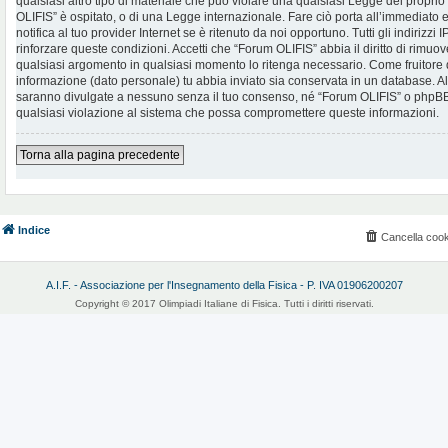
qualsiasi altro tipo di materiale che può violare una qualsiasi Legge del proprio
OLIFIS” è ospitato, o di una Legge internazionale. Fare ciò porta all’immediato
notifica al tuo provider Internet se è ritenuto da noi opportuno. Tutti gli indirizzi
rinforzare queste condizioni. Accetti che “Forum OLIFIS” abbia il diritto di rimuov
qualsiasi argomento in qualsiasi momento lo ritenga necessario. Come fruitore d
informazione (dato personale) tu abbia inviato sia conservata in un database. 
saranno divulgate a nessuno senza il tuo consenso, né “Forum OLIFIS” o phpBB 
qualsiasi violazione al sistema che possa compromettere queste informazioni.
Torna alla pagina precedente
Indice
Cancella cook
A.I.F. - Associazione per l'Insegnamento della Fisica - P. IVA 01906200207
Copyright © 2017 Olimpiadi Italiane di Fisica. Tutti i diritti riservati.