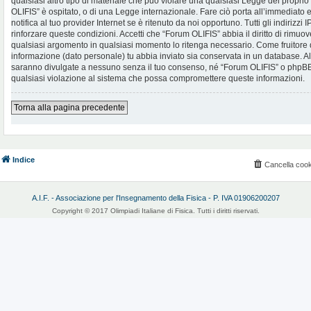
qualsiasi altro tipo di materiale che può violare una qualsiasi Legge del proprio
OLIFIS” è ospitato, o di una Legge internazionale. Fare ciò porta all’immediato
notifica al tuo provider Internet se è ritenuto da noi opportuno. Tutti gli indirizzi
rinforzare queste condizioni. Accetti che “Forum OLIFIS” abbia il diritto di rimuov
qualsiasi argomento in qualsiasi momento lo ritenga necessario. Come fruitore d
informazione (dato personale) tu abbia inviato sia conservata in un database. 
saranno divulgate a nessuno senza il tuo consenso, né “Forum OLIFIS” o phpBB 
qualsiasi violazione al sistema che possa compromettere queste informazioni.
Torna alla pagina precedente
Indice
Cancella cook
A.I.F. - Associazione per l'Insegnamento della Fisica - P. IVA 01906200207
Copyright © 2017 Olimpiadi Italiane di Fisica. Tutti i diritti riservati.