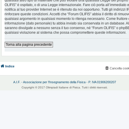
qualsiasi altro tipo di materiale che può violare una qualsiasi Legge del proprio
OLIFIS” è ospitato, o di una Legge internazionale. Fare ciò porta all’immediato
notifica al tuo provider Internet se è ritenuto da noi opportuno. Tutti gli indirizzi
rinforzare queste condizioni. Accetti che “Forum OLIFIS” abbia il diritto di rimuov
qualsiasi argomento in qualsiasi momento lo ritenga necessario. Come fruitore d
informazione (dato personale) tu abbia inviato sia conservata in un database. 
saranno divulgate a nessuno senza il tuo consenso, né “Forum OLIFIS” o phpBB 
qualsiasi violazione al sistema che possa compromettere queste informazioni.
Torna alla pagina precedente
Indice
Cancella cook
A.I.F. - Associazione per l'Insegnamento della Fisica - P. IVA 01906200207
Copyright © 2017 Olimpiadi Italiane di Fisica. Tutti i diritti riservati.