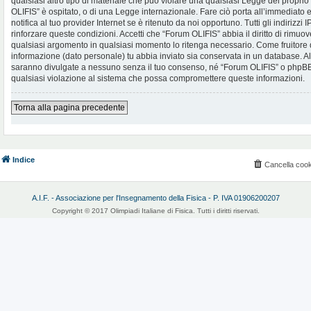
qualsiasi altro tipo di materiale che può violare una qualsiasi Legge del proprio
OLIFIS” è ospitato, o di una Legge internazionale. Fare ciò porta all’immediato
notifica al tuo provider Internet se è ritenuto da noi opportuno. Tutti gli indirizzi
rinforzare queste condizioni. Accetti che “Forum OLIFIS” abbia il diritto di rimuov
qualsiasi argomento in qualsiasi momento lo ritenga necessario. Come fruitore d
informazione (dato personale) tu abbia inviato sia conservata in un database. 
saranno divulgate a nessuno senza il tuo consenso, né “Forum OLIFIS” o phpBB 
qualsiasi violazione al sistema che possa compromettere queste informazioni.
Torna alla pagina precedente
Indice
Cancella cook
A.I.F. - Associazione per l'Insegnamento della Fisica - P. IVA 01906200207
Copyright © 2017 Olimpiadi Italiane di Fisica. Tutti i diritti riservati.