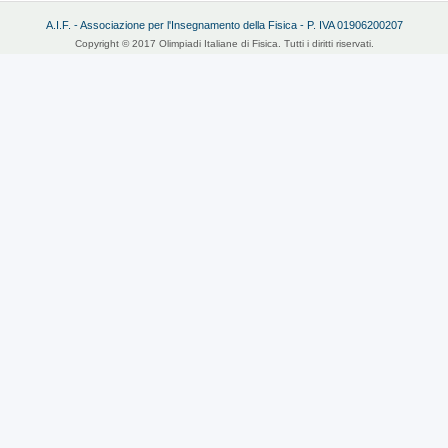
A.I.F. - Associazione per l'Insegnamento della Fisica - P. IVA 01906200207
Copyright © 2017 Olimpiadi Italiane di Fisica. Tutti i diritti riservati.