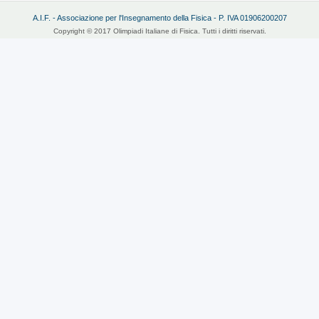
A.I.F. - Associazione per l'Insegnamento della Fisica - P. IVA 01906200207
Copyright © 2017 Olimpiadi Italiane di Fisica. Tutti i diritti riservati.