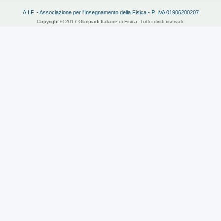
A.I.F. - Associazione per l'Insegnamento della Fisica - P. IVA 01906200207
Copyright © 2017 Olimpiadi Italiane di Fisica. Tutti i diritti riservati.