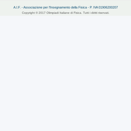
A.I.F. - Associazione per l'Insegnamento della Fisica - P. IVA 01906200207
Copyright © 2017 Olimpiadi Italiane di Fisica. Tutti i diritti riservati.