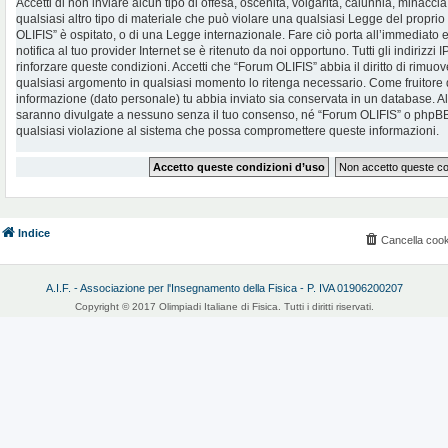
Accetti di non inviare alcun tipo di offesa, oscenità, volgarità, calunnia, minac
qualsiasi altro tipo di materiale che può violare una qualsiasi Legge del proprio
OLIFIS” è ospitato, o di una Legge internazionale. Fare ciò porta all’immediato
notifica al tuo provider Internet se è ritenuto da noi opportuno. Tutti gli indirizzi
rinforzare queste condizioni. Accetti che “Forum OLIFIS” abbia il diritto di rimuov
qualsiasi argomento in qualsiasi momento lo ritenga necessario. Come fruitore d
informazione (dato personale) tu abbia inviato sia conservata in un database. 
saranno divulgate a nessuno senza il tuo consenso, né “Forum OLIFIS” o phpBB 
qualsiasi violazione al sistema che possa compromettere queste informazioni.
Indice
Cancella cook
A.I.F. - Associazione per l'Insegnamento della Fisica - P. IVA 01906200207
Copyright © 2017 Olimpiadi Italiane di Fisica. Tutti i diritti riservati.