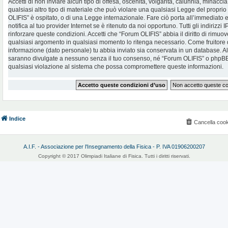
Accetti di non inviare alcun tipo di offesa, oscenità, volgarità, calunnia, minac
qualsiasi altro tipo di materiale che può violare una qualsiasi Legge del proprio
OLIFIS” è ospitato, o di una Legge internazionale. Fare ciò porta all’immediato
notifica al tuo provider Internet se è ritenuto da noi opportuno. Tutti gli indirizzi
rinforzare queste condizioni. Accetti che “Forum OLIFIS” abbia il diritto di rimuov
qualsiasi argomento in qualsiasi momento lo ritenga necessario. Come fruitore d
informazione (dato personale) tu abbia inviato sia conservata in un database. 
saranno divulgate a nessuno senza il tuo consenso, né “Forum OLIFIS” o phpBB 
qualsiasi violazione al sistema che possa compromettere queste informazioni.
Indice
Cancella cook
A.I.F. - Associazione per l'Insegnamento della Fisica - P. IVA 01906200207
Copyright © 2017 Olimpiadi Italiane di Fisica. Tutti i diritti riservati.