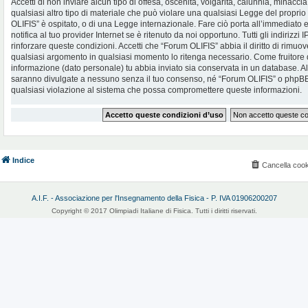
Accetti di non inviare alcun tipo di offesa, oscenità, volgarità, calunnia, minac
qualsiasi altro tipo di materiale che può violare una qualsiasi Legge del proprio
OLIFIS” è ospitato, o di una Legge internazionale. Fare ciò porta all’immediato
notifica al tuo provider Internet se è ritenuto da noi opportuno. Tutti gli indirizzi
rinforzare queste condizioni. Accetti che “Forum OLIFIS” abbia il diritto di rimuov
qualsiasi argomento in qualsiasi momento lo ritenga necessario. Come fruitore d
informazione (dato personale) tu abbia inviato sia conservata in un database. 
saranno divulgate a nessuno senza il tuo consenso, né “Forum OLIFIS” o phpBB 
qualsiasi violazione al sistema che possa compromettere queste informazioni.
Indice
Cancella cook
A.I.F. - Associazione per l'Insegnamento della Fisica - P. IVA 01906200207
Copyright © 2017 Olimpiadi Italiane di Fisica. Tutti i diritti riservati.