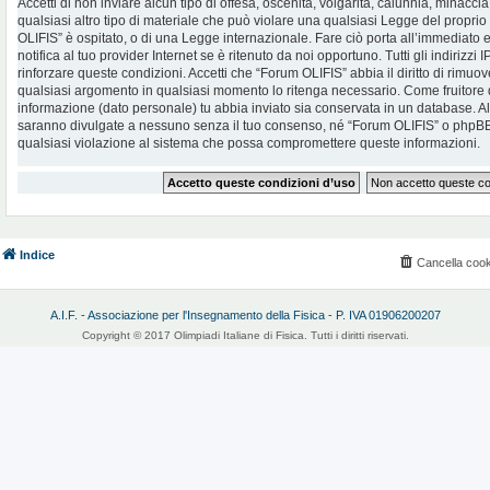
Accetti di non inviare alcun tipo di offesa, oscenità, volgarità, calunnia, minac
qualsiasi altro tipo di materiale che può violare una qualsiasi Legge del proprio
OLIFIS” è ospitato, o di una Legge internazionale. Fare ciò porta all’immediato
notifica al tuo provider Internet se è ritenuto da noi opportuno. Tutti gli indirizzi
rinforzare queste condizioni. Accetti che “Forum OLIFIS” abbia il diritto di rimuov
qualsiasi argomento in qualsiasi momento lo ritenga necessario. Come fruitore d
informazione (dato personale) tu abbia inviato sia conservata in un database. 
saranno divulgate a nessuno senza il tuo consenso, né “Forum OLIFIS” o phpBB 
qualsiasi violazione al sistema che possa compromettere queste informazioni.
Indice
Cancella cook
A.I.F. - Associazione per l'Insegnamento della Fisica - P. IVA 01906200207
Copyright © 2017 Olimpiadi Italiane di Fisica. Tutti i diritti riservati.